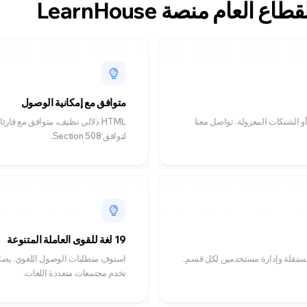
لعام منصة LearnHouse
متوافق مع إمكانية الوصول
ة Enterprise تتيح النشر على بيئات FedRAMP أو GovCloud أو الشبكات المعزولة. تواصل معنا
HTML دلالي نظيف، متوافق مع قار
لتوافق Section 508.
19 لغة للقوى العاملة المتنوعة
مستقلة وإدارة مستخدمين لكل قسم.
استوفِ متطلبات الوصول اللغوي. يصل
تخدم مجتمعات متعددة اللغات.