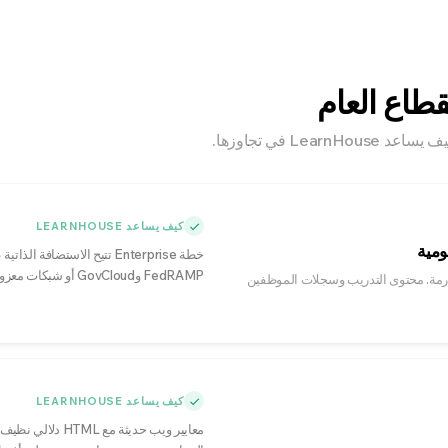
طاع العام
L في تجاوزها.
كيف يساعد LEARNHOUSE
ومية
خطة Enterprise تتيح الاستضافة
FedRAMP وGovCloud أو شبكات معزولة. تواصل معنا لأسعار الجهات الحكومية.
ت صارمة. محتوى التدريب وسجلات الموظفين
كيف يساعد LEARNHOUSE
معايير ويب حديثة 