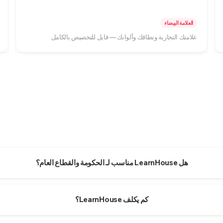
العلامة البيضاء
علامتك التجارية ونطاقك وألوانك — قابل للتخصيص بالكامل
هل LearnHouse مناسب لـ الحكومة والقطاع العام؟
كم يكلف LearnHouse؟