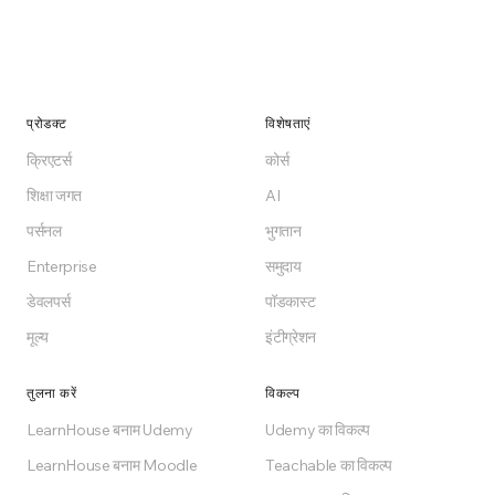
प्रोडक्ट
विशेषताएं
क्रिएटर्स
कोर्स
शिक्षा जगत
AI
पर्सनल
भुगतान
Enterprise
समुदाय
डेवलपर्स
पॉडकास्ट
मूल्य
इंटीग्रेशन
तुलना करें
विकल्प
LearnHouse बनाम Udemy
Udemy का विकल्प
LearnHouse बनाम Moodle
Teachable का विकल्प