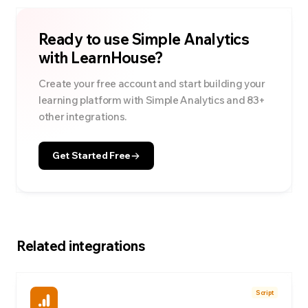
Ready to use
Simple Analytics
with LearnHouse?
Create your free account and start building your
learning platform with
Simple Analytics
and
83
+
other integrations.
Get Started Free
Related integrations
Script