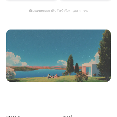
LearnHouse ปรับตัวเข้ากับทุกอุตสาหกรรม
เริ่มสร้างวันนี้
เริ่มต้นใช้งานฟรี ทั้งคลาวด์หรือ Enterprise แบบ
โฮสต์เอง สร้างแพลตฟอร์มฝึกอบรมที่เหมาะกับ