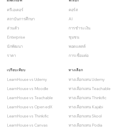
ผลิตภัณฑ์
ฟีเจอร์
อุตสาหกรรมของคุณ
ครีเอเตอร์
คอร์ส
สถาบันการศึกษา
AI
เริ่มต้นฟรี
ส่วนตัว
การชำระเงิน
Enterprise
ชุมชน
ฟรีตลอดไปบนแผน Free
นักพัฒนา
พอดแคสต์
ราคา
การเชื่อมต่อ
เปรียบเทียบ
ทางเลือก
LearnHouse vs Udemy
ทางเลือกแทน Udemy
LearnHouse vs Moodle
ทางเลือกแทน Teachable
LearnHouse vs Teachable
ทางเลือกแทน Thinkific
LearnHouse vs Open edX
ทางเลือกแทน Kajabi
LearnHouse vs Thinkific
ทางเลือกแทน Skool
LearnHouse vs Canvas
ทางเลือกแทน Podia