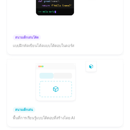
def
greet
(name):
return
f"Hello
{name}
"
print
(greet(
"World"
))
>>> Hello World
สนามเด็กเล่นโค้ด
แบบฝึกหัดเขียนโค้ดแบบโต้ตอบในคอร์ส
สนามเด็กเล่น
พื้นที่การเรียนรู้แบบโต้ตอบที่สร้างโดย AI