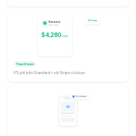
0% fees
Revenue
This month
$4,280
+12%
Thanh toán
0% phí trên Standard+ với Stripe của bạn
iOS & Android