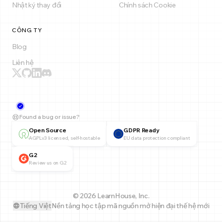
Nhật ký thay đổi
Chính sách Cookie
CÔNG TY
Blog
Liên hệ
Found a bug or issue?
Open Source
GDPR Ready
AGPLv3 licensed, self-hostable
EU data protection compliant
G2
Review us on G2
© 2026 LearnHouse, Inc.
Tiếng Việt
Nền tảng học tập mã nguồn mở hiện đại thế hệ mới