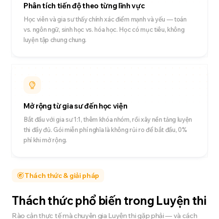
Phân tích tiến độ theo từng lĩnh vực
Học viên và gia sư thấy chính xác điểm mạnh và yếu — toán
vs. ngôn ngữ, sinh học vs. hóa học. Học có mục tiêu, không
luyện tập chung chung.
Mở rộng từ gia sư đến học viện
Bắt đầu với gia sư 1:1, thêm khóa nhóm, rồi xây nền tảng luyện
thi đầy đủ. Gói miễn phí nghĩa là không rủi ro để bắt đầu, 0%
phí khi mở rộng.
Thách thức & giải pháp
Thách thức phổ biến trong Luyện thi
Rào cản thực tế mà chuyên gia Luyện thi gặp phải — và cách