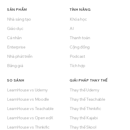
Miễn phí để bắt đầu, đám mây hoặc tự lưu trữ
SẢN PHẨM
TÍNH NĂNG
Enterprise. Xây dựng nền tảng đào tạo mà
Nhà sáng tạo
Khóa học
ngành của bạn xứng đáng có.
Giáo dục
AI
Cá nhân
Thanh toán
Bắt đầu miễn phí
Enterprise
Cộng đồng
Nhà phát triển
Podcast
Miễn phí mãi mãi trên gói Free
Bảng giá
Tích hợp
SO SÁNH
GIẢI PHÁP THAY THẾ
LearnHouse vs Udemy
Thay thế Udemy
LearnHouse vs Moodle
Thay thế Teachable
LearnHouse vs Teachable
Thay thế Thinkific
LearnHouse vs Open edX
Thay thế Kajabi
LearnHouse vs Thinkific
Thay thế Skool