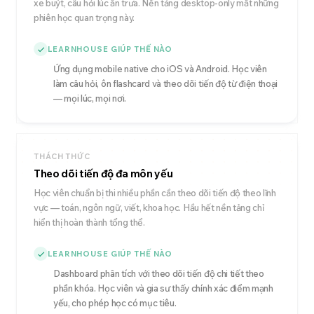
xe buýt, câu hỏi lúc ăn trưa. Nền tảng desktop-only mất những
phiên học quan trọng này.
LEARNHOUSE GIÚP THẾ NÀO
Ứng dụng mobile native cho iOS và Android. Học viên
làm câu hỏi, ôn flashcard và theo dõi tiến độ từ điện thoại
— mọi lúc, mọi nơi.
THÁCH THỨC
Theo dõi tiến độ đa môn yếu
Học viên chuẩn bị thi nhiều phần cần theo dõi tiến độ theo lĩnh
vực — toán, ngôn ngữ, viết, khoa học. Hầu hết nền tảng chỉ
hiển thị hoàn thành tổng thể.
LEARNHOUSE GIÚP THẾ NÀO
Dashboard phân tích với theo dõi tiến độ chi tiết theo
phần khóa. Học viên và gia sư thấy chính xác điểm mạnh
yếu, cho phép học có mục tiêu.