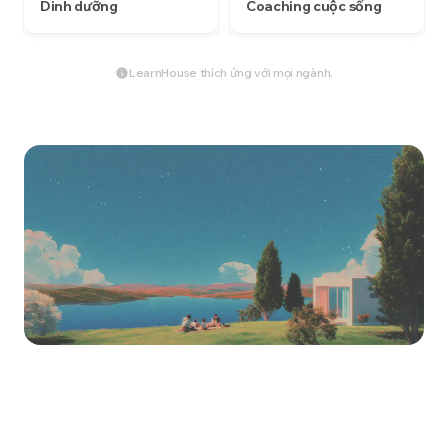
Dinh dưỡng
Coaching cuộc sống
LearnHouse thích ứng với mọi ngành.
Bắt đầu xây dựng hôm
nay