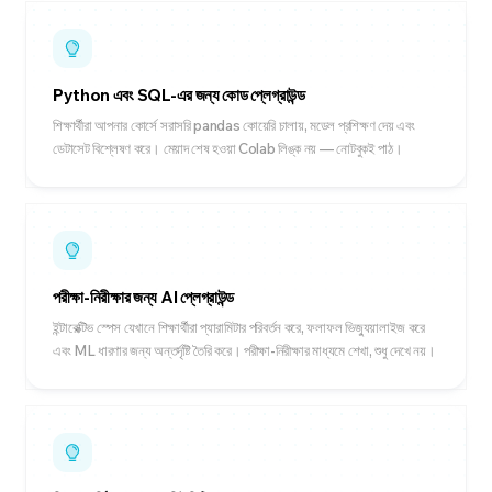
Python এবং SQL-এর জন্য কোড প্লেগ্রাউন্ড
শিক্ষার্থীরা আপনার কোর্সে সরাসরি pandas কোয়েরি চালায়, মডেল প্রশিক্ষণ দেয় এবং
ডেটাসেট বিশ্লেষণ করে। মেয়াদ শেষ হওয়া Colab লিঙ্ক নয় — নোটবুকই পাঠ।
পরীক্ষা-নিরীক্ষার জন্য AI প্লেগ্রাউন্ড
ইন্টারেক্টিভ স্পেস যেখানে শিক্ষার্থীরা প্যারামিটার পরিবর্তন করে, ফলাফল ভিজ্যুয়ালাইজ করে
এবং ML ধারণার জন্য অন্তর্দৃষ্টি তৈরি করে। পরীক্ষা-নিরীক্ষার মাধ্যমে শেখা, শুধু দেখে নয়।