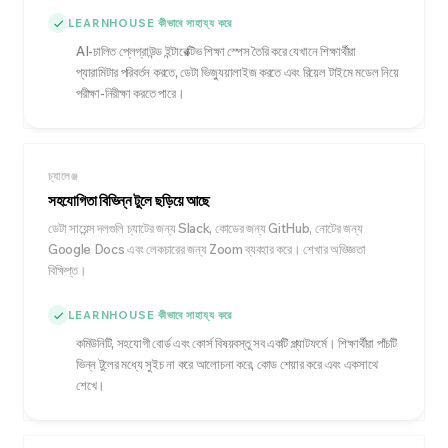
LEARNHOUSE কীভাবে সাহায্য করে
AI-চালিত প্লেগ্রাউন্ড ইন্টারেক্টিভ শিক্ষা স্পেস তৈরি করে যেখানে শিক্ষার্থীরা
প্যারামিটার পরিবর্তন করতে, ডেটা ভিজ্যুয়ালাইজ করতে এবং রিয়েল টাইমে মডেল নিয়ে
পরীক্ষা-নিরীক্ষা করতে পারে।
চ্যালেঞ্জ
সহযোগিতা বিভিন্ন টুলে ছড়িয়ে আছে
ডেটা সায়েন্স দলগুলি চ্যাটের জন্য Slack, কোডের জন্য GitHub, নোটের জন্য
Google Docs এবং লেকচারের জন্য Zoom ব্যবহার করে। শেখার অভিজ্ঞতা
বিক্ষিপ্ত।
LEARNHOUSE কীভাবে সাহায্য করে
কমিউনিটি, সহযোগী বোর্ড এবং কোর্স বিষয়বস্তু সব একটি প্ল্যাটফর্মে। শিক্ষার্থীরা পাঁচটি
ভিন্ন টুলের মধ্যে সুইচ না করে আলোচনা করে, কোড শেয়ার করে এবং একসাথে
শেখে।