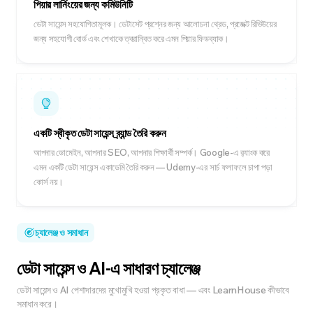
পিয়ার লার্নিংয়ের জন্য কমিউনিটি
ডেটা সায়েন্স সহযোগিতামূলক। ডেটাসেট প্রশ্নের জন্য আলোচনা থ্রেড, প্রজেক্ট রিভিউয়ের
জন্য সহযোগী বোর্ড এবং শেখাকে ত্বরান্বিত করে এমন পিয়ার ফিডব্যাক।
একটি স্বীকৃত ডেটা সায়েন্স ব্র্যান্ড তৈরি করুন
আপনার ডোমেইন, আপনার SEO, আপনার শিক্ষার্থী সম্পর্ক। Google-এ র‍্যাংক করে
এমন একটি ডেটা সায়েন্স একাডেমি তৈরি করুন — Udemy-এর সার্চ ফলাফলে চাপা পড়া
কোর্স নয়।
চ্যালেঞ্জ ও সমাধান
ডেটা সায়েন্স ও AI-এ সাধারণ চ্যালেঞ্জ
ডেটা সায়েন্স ও AI পেশাদারদের মুখোমুখি হওয়া প্রকৃত বাধা — এবং LearnHouse কীভাবে
সমাধান করে।