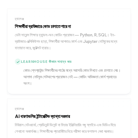
চ্যালেঞ্জ
শিক্ষার্থীরা ব্রাউজারে কোড চালাতে পারে না
ডেটা সায়েন্স শিক্ষায় হ্যান্ডস-অন কোডিং প্রয়োজন — Python, R, SQL। ইন-
ব্রাউজার এক্সিকিউশন ছাড়া, শিক্ষার্থীরা আপনার কোর্স এবং Jupyter নোটবুকের মধ্যে
যাতায়াত করে, কন্টেক্সট হারায়।
LEARNHOUSE কীভাবে সাহায্য করে
কোড প্লেগ্রাউন্ড শিক্ষার্থীদের পাঠের মধ্যে সরাসরি কোড লিখতে এবং চালাতে দেয়।
আলাদা নোটবুক সেটআপের প্রয়োজন নেই — কোডিং অভিজ্ঞতা কোর্স প্রবাহের
অংশ।
চ্যালেঞ্জ
AI ধারণাগুলির ইন্টারেক্টিভ ব্যাখ্যা দরকার
নিউরাল নেটওয়ার্ক, গ্রেডিয়েন্ট ডিসেন্ট বা ফিচার ইঞ্জিনিয়ারিং শুধু স্লাইড এবং ভিডিও দিয়ে
শেখানো অকার্যকর। শিক্ষার্থীদের প্যারামিটার নিয়ে পরীক্ষা করে ফলাফল দেখা দরকার।