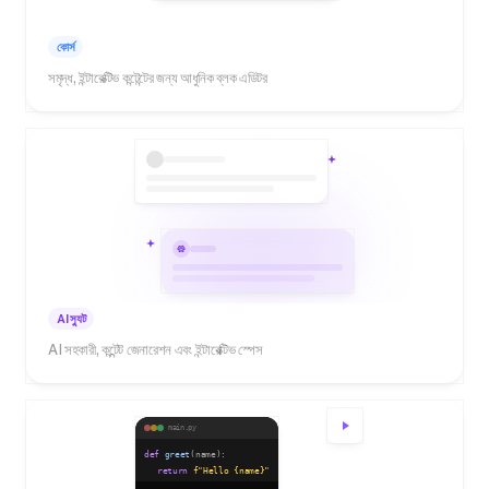
কোর্স
সমৃদ্ধ, ইন্টারেক্টিভ কন্টেন্টের জন্য আধুনিক ব্লক এডিটর
AI স্যুট
AI সহকারী, কন্টেন্ট জেনারেশন এবং ইন্টারেক্টিভ স্পেস
main.py
def
greet
(name):
return
f"Hello
{name}
"