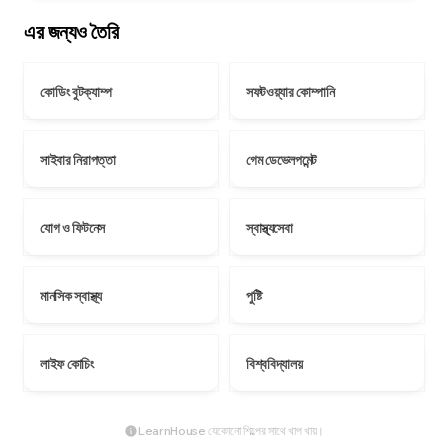
এর জন্যও তৈরি
কোডিং বুটক্যাম্প
সফটওয়্যার কোম্পানি
সাইবার নিরাপত্তা
গেম ডেভেলপমেন্ট
যোগ ও ফিটনেস
স্বাস্থ্যসেবা
মানসিক স্বাস্থ্য
পুষ্টি
লাইফ কোচিং
বিশ্ববিদ্যালয়
LearnHouse যেকোনো শিল্পের সাথে খাপ খায়।