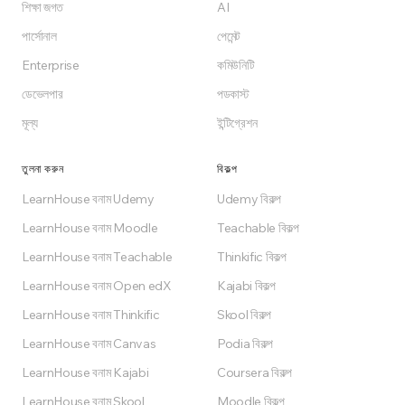
বিনামূল্যে শুরু করুন
শিক্ষা জগত
AI
পার্সোনাল
পেমেন্ট
Free প্ল্যানে চিরকাল বিনামূল্যে
Enterprise
কমিউনিটি
ডেভেলপার
পডকাস্ট
মূল্য
ইন্টিগ্রেশন
তুলনা করুন
বিকল্প
LearnHouse বনাম Udemy
Udemy বিকল্প
LearnHouse বনাম Moodle
Teachable বিকল্প
LearnHouse বনাম Teachable
Thinkific বিকল্প
LearnHouse বনাম Open edX
Kajabi বিকল্প
LearnHouse বনাম Thinkific
Skool বিকল্প
LearnHouse বনাম Canvas
Podia বিকল্প
LearnHouse বনাম Kajabi
Coursera বিকল্প
LearnHouse বনাম Skool
Moodle বিকল্প