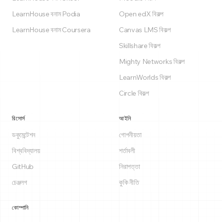
LearnHouse বনাম Podia
Open edX বিকল্প
LearnHouse বনাম Coursera
Canvas LMS বিকল্প
Skillshare বিকল্প
Mighty Networks বিকল্প
LearnWorlds বিকল্প
Circle বিকল্প
রিসোর্স
আইনি
ডকুমেন্টেশন
গোপনীয়তা
বিশ্ববিদ্যালয়
শর্তাবলী
GitHub
নিরাপত্তা
চেঞ্জলগ
কুকি নীতি
কোম্পানি