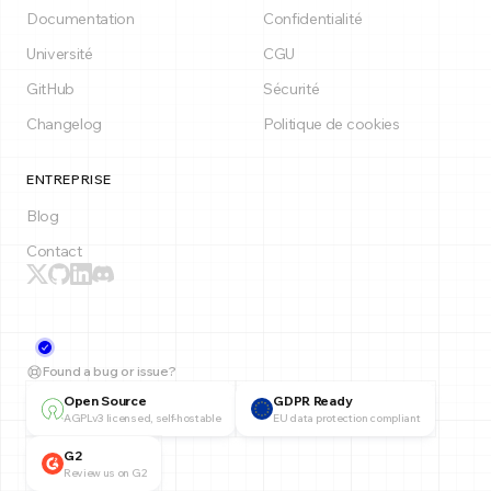
Documentation
Confidentialité
Université
CGU
GitHub
Sécurité
Changelog
Politique de cookies
ENTREPRISE
Blog
Contact
Found a bug or issue?
Open Source
GDPR Ready
AGPLv3 licensed, self-hostable
EU data protection compliant
G2
Review us on G2