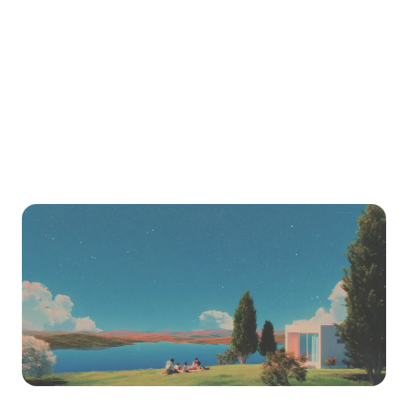
Puis-je migrer de Teachable vers LearnHouse
?