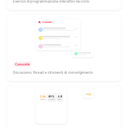
Esercizi di programmazione interattivi nei corsi
Communities
5
3
8
Comunità
Discussioni, thread e strumenti di coinvolgimento
+12%
2.4k
89%
4.8
Learners
Completion
Rating