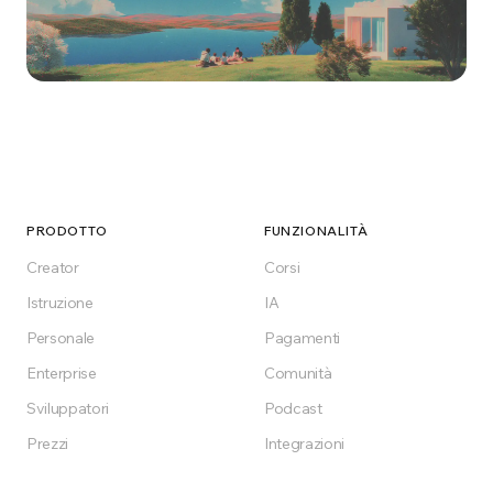
Inizia a costruire oggi
Gratuito per iniziare, cloud o self-hosting
Enterprise. Costruisci la piattaforma formativa
PRODOTTO
FUNZIONALITÀ
che il tuo settore merita.
Creator
Corsi
Istruzione
IA
Inizia gratis
Personale
Pagamenti
Enterprise
Comunità
Gratis per sempre sul piano Free
Sviluppatori
Podcast
Prezzi
Integrazioni