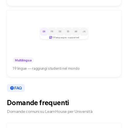
EN
FR
DE
ES
AR
JA
19 languages supported
Multilingua
19 lingue — raggiungi studenti nel mondo
FAQ
Domande frequenti
Domande comuni su LearnHouse per Università