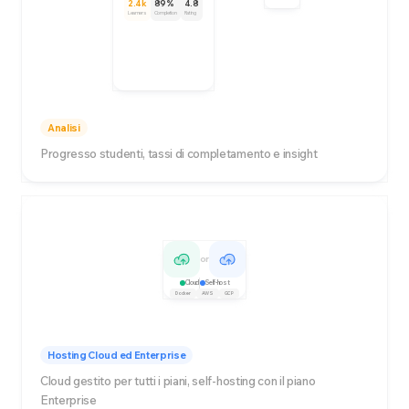
2.4k
89%
4.8
Learners
Completion
Rating
Analisi
Progresso studenti, tassi di completamento e insight
or
Cloud
Self-host
Docker
AWS
GCP
Hosting Cloud ed Enterprise
Cloud gestito per tutti i piani, self-hosting con il piano
Enterprise