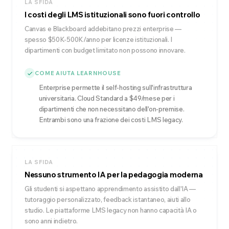
LA SFIDA
I costi degli LMS istituzionali sono fuori controllo
Canvas e Blackboard addebitano prezzi enterprise —
spesso $50K-500K/anno per licenze istituzionali. I
dipartimenti con budget limitato non possono innovare.
COME AIUTA LEARNHOUSE
Enterprise permette il self-hosting sull'infrastruttura
universitaria. Cloud Standard a $49/mese per i
dipartimenti che non necessitano dell'on-premise.
Entrambi sono una frazione dei costi LMS legacy.
LA SFIDA
Nessuno strumento IA per la pedagogia moderna
Gli studenti si aspettano apprendimento assistito dall'IA —
tutoraggio personalizzato, feedback istantaneo, aiuti allo
studio. Le piattaforme LMS legacy non hanno capacità IA o
sono anni indietro.