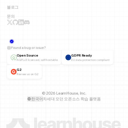
블로그
문의
Found a bug or issue?
Open Source
GDPR Ready
AGPLv3 licensed, self-hostable
EU data protection compliant
G2
Review us on G2
© 2026 LearnHouse, Inc.
한국어
차세대 모던 오픈소스 학습 플랫폼