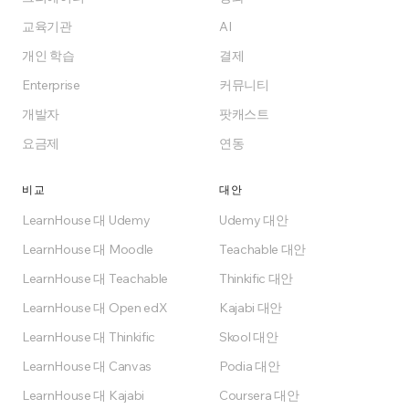
교육기관
AI
무료로 시작하기
개인 학습
결제
Enterprise
커뮤니티
Free 요금제에서 영구 무료
개발자
팟캐스트
요금제
연동
비교
대안
LearnHouse 대 Udemy
Udemy 대안
LearnHouse 대 Moodle
Teachable 대안
LearnHouse 대 Teachable
Thinkific 대안
LearnHouse 대 Open edX
Kajabi 대안
LearnHouse 대 Thinkific
Skool 대안
LearnHouse 대 Canvas
Podia 대안
LearnHouse 대 Kajabi
Coursera 대안