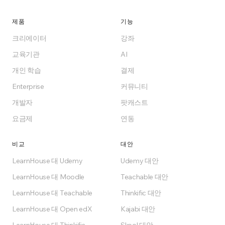
무료로 시작, 클라우드 또는 Enterprise 셀프호스
제품
기능
팅. 업계가 원하는 교육 플랫폼을 구축하세요.
크리에이터
강좌
교육기관
AI
무료로 시작하기
개인 학습
결제
Enterprise
커뮤니티
Free 요금제에서 영구 무료
개발자
팟캐스트
요금제
연동
비교
대안
LearnHouse 대 Udemy
Udemy 대안
LearnHouse 대 Moodle
Teachable 대안
LearnHouse 대 Teachable
Thinkific 대안
LearnHouse 대 Open edX
Kajabi 대안