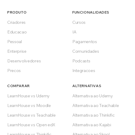
Comece de graça, na nuvem ou com
hospedagem própria no plano Enterprise.
PRODUTO
FUNCIONALIDADES
Construa a plataforma de aprendizagem que o
Criadores
Cursos
seu setor merece.
Educacao
IA
Pessoal
Pagamentos
Começar grátis
Enterprise
Comunidades
Grátis para sempre no plano Free
Desenvolvedores
Podcasts
Precos
Integracoes
COMPARAR
ALTERNATIVAS
LearnHouse vs Udemy
Alternativa ao Udemy
LearnHouse vs Moodle
Alternativa ao Teachable
LearnHouse vs Teachable
Alternativa ao Thinkific
LearnHouse vs Open edX
Alternativa ao Kajabi
LearnHouse vs Thinkific
Alternativa ao Skool