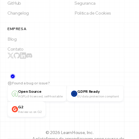
GitHub
Seguranca
Changelog
Politica de Cookies
EMPRESA
Blog
Contato
Found a bug or issue?
Open Source
GDPR Ready
AGPLv3 licensed, self-hostable
EU data protection compliant
G2
Review us on G2
© 2026 LearnHouse, Inc.
A plataforma de aprendizagem open source de