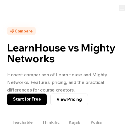
Compare
LearnHouse vs
Mighty
Networks
Honest comparison of LearnHouse and
Mighty
Networks
. Features, pricing, and the practical
differences for course creators.
Start for Free
View Pricing
Teachable
Thinkific
Kajabi
Podia
Mighty Ne