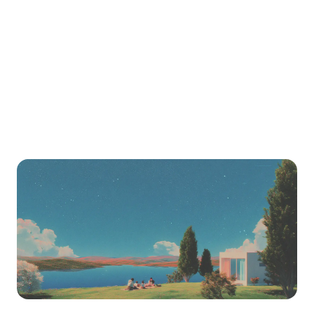
Migrate from
Mighty Networks
to LearnHouse
Step-by-step guide to export your content and
import it into LearnHouse.