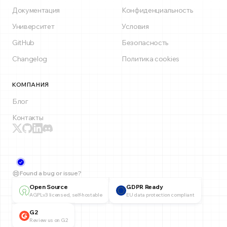
Документация
Конфиденциальность
Университет
Условия
GitHub
Безопасность
Changelog
Политика cookies
КОМПАНИЯ
Блог
Контакты
Found a bug or issue?
Open Source
GDPR Ready
AGPLv3 licensed, self-hostable
EU data protection compliant
G2
Review us on G2