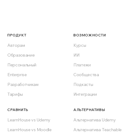
Ready to switch?
Start for free, self-host, or pick a plan. No lock-
in, no surprises.
ПРОДУКТ
ВОЗМОЖНОСТИ
Авторам
Курсы
Get Started for Free
Образование
ИИ
Персональный
Платежи
Free forever on Free plan
Enterprise
Сообщества
Разработчикам
Подкасты
Тарифы
Интеграции
СРАВНИТЬ
АЛЬТЕРНАТИВЫ
LearnHouse vs Udemy
Альтернатива Udemy
LearnHouse vs Moodle
Альтернатива Teachable