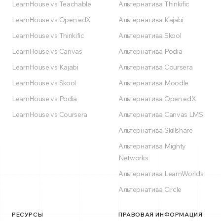
LearnHouse vs Teachable
Альтернатива Thinkific
LearnHouse vs Open edX
Альтернатива Kajabi
LearnHouse vs Thinkific
Альтернатива Skool
LearnHouse vs Canvas
Альтернатива Podia
LearnHouse vs Kajabi
Альтернатива Coursera
LearnHouse vs Skool
Альтернатива Moodle
LearnHouse vs Podia
Альтернатива Open edX
LearnHouse vs Coursera
Альтернатива Canvas LMS
Альтернатива Skillshare
Альтернатива Mighty
Networks
Альтернатива LearnWorlds
Альтернатива Circle
РЕСУРСЫ
ПРАВОВАЯ ИНФОРМАЦИЯ