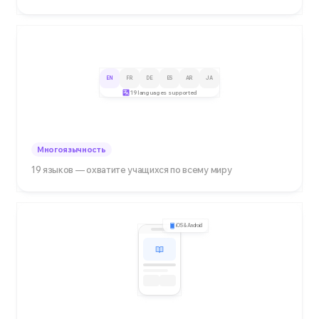
EN
FR
DE
ES
AR
JA
19 languages supported
Многоязычность
19 языков — охватите учащихся по всему миру
iOS & Android