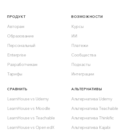
сегодня
Бесплатный старт, облачное или
ПРОДУКТ
ВОЗМОЖНОСТИ
корпоративное размещение на своих
Авторам
Курсы
серверах. Создайте обучающую платформу,
Образование
ИИ
которую заслуживает ваша отрасль.
Персональный
Платежи
Enterprise
Сообщества
Начать бесплатно
Разработчикам
Подкасты
Бесплатно навсегда на плане Free
Тарифы
Интеграции
СРАВНИТЬ
АЛЬТЕРНАТИВЫ
LearnHouse vs Udemy
Альтернатива Udemy
LearnHouse vs Moodle
Альтернатива Teachable
LearnHouse vs Teachable
Альтернатива Thinkific
LearnHouse vs Open edX
Альтернатива Kajabi