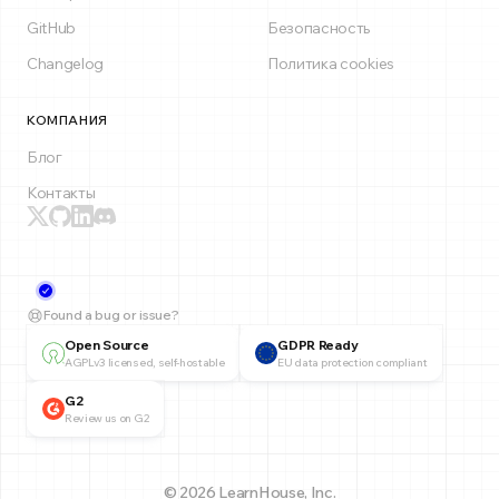
GitHub
Безопасность
Changelog
Политика cookies
КОМПАНИЯ
Блог
Контакты
Found a bug or issue?
Open Source
GDPR Ready
AGPLv3 licensed, self-hostable
EU data protection compliant
G2
Review us on G2
© 2026 LearnHouse, Inc.