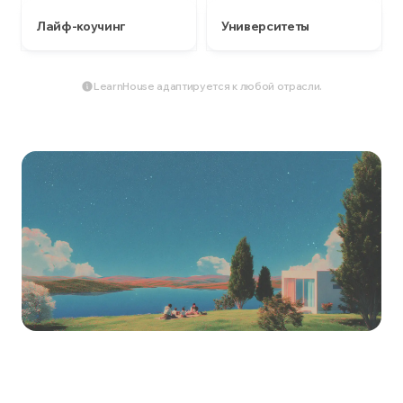
Лайф-коучинг
Университеты
LearnHouse адаптируется к любой отрасли.
Начните строить