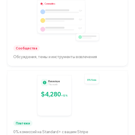
Communities
5
3
8
Сообщества
Обсуждения, темы и инструменты вовлечения
0% fees
Revenue
This month
$4,280
+12%
Платежи
0% комиссий на Standard+ с вашим Stripe