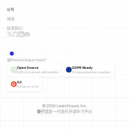
公司
博客
联系我们
Found a bug or issue?
Open Source
GDPR Ready
AGPLv3 licensed, self-hostable
EU data protection compliant
G2
Review us on G2
© 2026 LearnHouse, Inc.
中文
新一代现代开源学习平台