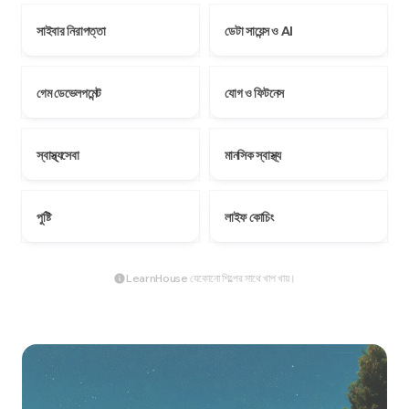
সাইবার নিরাপত্তা
ডেটা সায়েন্স ও AI
গেম ডেভেলপমেন্ট
যোগ ও ফিটনেস
স্বাস্থ্যসেবা
মানসিক স্বাস্থ্য
পুষ্টি
লাইফ কোচিং
LearnHouse যেকোনো শিল্পের সাথে খাপ খায়।