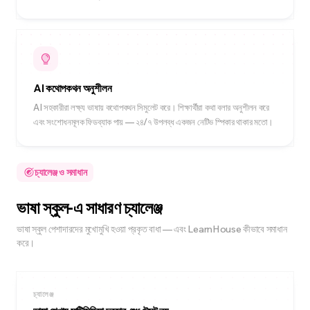
AI কথোপকথন অনুশীলন
AI সহকারীরা লক্ষ্য ভাষায় কথোপকথন সিমুলেট করে। শিক্ষার্থীরা কথা বলার অনুশীলন করে
এবং সংশোধনমূলক ফিডব্যাক পায় — ২৪/৭ উপলব্ধ একজন নেটিভ স্পিকার থাকার মতো।
চ্যালেঞ্জ ও সমাধান
ভাষা স্কুল-এ সাধারণ চ্যালেঞ্জ
ভাষা স্কুল পেশাদারদের মুখোমুখি হওয়া প্রকৃত বাধা — এবং LearnHouse কীভাবে সমাধান
করে।
চ্যালেঞ্জ