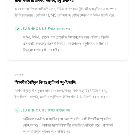
ভাষা শেখায় মাল্টিমিডিয়া দরকার, শুধু টেক্সট নয়
কার্যকর ভাষা শিক্ষায় অডিও উচ্চারণ, ভিডিও কথোপকথন, ইন্টারেক্টিভ অনুশীলন এবং স্পেসড
রিপিটিশন দরকার। বেশিরভাগ LMS প্ল্যাটফর্ম শুধু বেসিক টেক্সট এবং ভিডিও সমর্থন করে।
LEARNHOUSE কীভাবে সাহায্য করে
অডিও, ভিডিও, এমবেড এবং ইন্টারেক্টিভ বিষয়বস্তু সহ ব্লক এডিটর। লিসনিং
এক্সারসাইজের জন্য পডকাস্ট বিতরণ। কথোপকথন অনুশীলন এবং উচ্চারণ
ফিডব্যাকের জন্য AI সহকারী।
চ্যালেঞ্জ
শিক্ষার্থীরা বৈশ্বিক কিন্তু প্ল্যাটফর্ম শুধু-ইংরেজি
আপনি বিশ্বব্যাপী মানুষকে ভাষা শেখাচ্ছেন, কিন্তু আপনার প্ল্যাটফর্ম ইন্টারফেস শুধু
ইংরেজিতে। জাপানি, আরবি বা পর্তুগিজ ভাষী শিক্ষার্থীরা UI নেভিগেট করতে পারে না।
LEARNHOUSE কীভাবে সাহায্য করে
নেটিভভাবে ১৯টি ভাষা সমর্থিত। আপনার স্প্যানিশ-ভাষী শিক্ষার্থীরা স্প্যানিশে
নেভিগেট করে। আপনার জাপানি শিক্ষার্থীরা জাপানিতে নেভিগেট করে। প্ল্যাটফর্ম
আপনার বৈশ্বিক দর্শকের সাথে মানিয়ে নেয়।