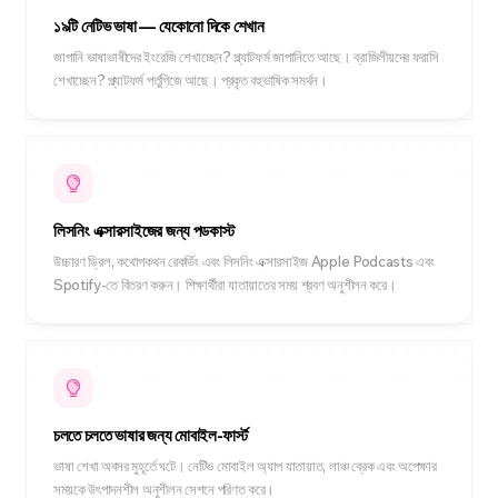
১৯টি নেটিভ ভাষা — যেকোনো দিকে শেখান
জাপানি ভাষাভাষীদের ইংরেজি শেখাচ্ছেন? প্ল্যাটফর্ম জাপানিতে আছে। ব্রাজিলীয়দের ফরাসি
শেখাচ্ছেন? প্ল্যাটফর্ম পর্তুগিজে আছে। প্রকৃত বহুভাষিক সমর্থন।
লিসনিং এক্সারসাইজের জন্য পডকাস্ট
উচ্চারণ ড্রিল, কথোপকথন রেকর্ডিং এবং লিসনিং এক্সারসাইজ Apple Podcasts এবং
Spotify-তে বিতরণ করুন। শিক্ষার্থীরা যাতায়াতের সময় শ্রবণ অনুশীলন করে।
চলতে চলতে ভাষার জন্য মোবাইল-ফার্স্ট
ভাষা শেখা অবসর মুহূর্তে ঘটে। নেটিভ মোবাইল অ্যাপ যাতায়াত, লাঞ্চ ব্রেক এবং অপেক্ষার
সময়কে উৎপাদনশীল অনুশীলন সেশনে পরিণত করে।