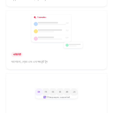
Communities
5
3
8
কমিউনিটি
আলোচনা, থ্রেড এবং এনগেজমেন্ট টুল
EN
FR
DE
ES
AR
JA
19 languages supported