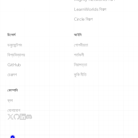
LearnWorlds বিকল্প
Circle বিকল্প
রিসোর্স
আইনি
ডকুমেন্টেশন
গোপনীয়তা
বিশ্ববিদ্যালয়
শর্তাবলী
GitHub
নিরাপত্তা
চেঞ্জলগ
কুকি নীতি
কোম্পানি
ব্লগ
যোগাযোগ