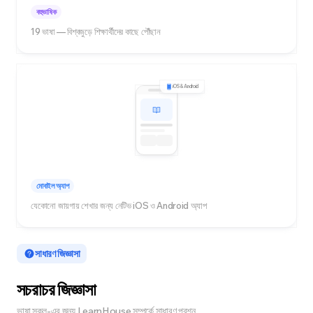
বহুভাষিক
19 ভাষা — বিশ্বজুড়ে শিক্ষার্থীদের কাছে পৌঁছান
iOS & Android
মোবাইল অ্যাপ
যেকোনো জায়গায় শেখার জন্য নেটিভ iOS ও Android অ্যাপ
সাধারণ জিজ্ঞাসা
সচরাচর জিজ্ঞাসা
ভাষা স্কুল-এর জন্য LearnHouse সম্পর্কে সাধারণ প্রশ্ন