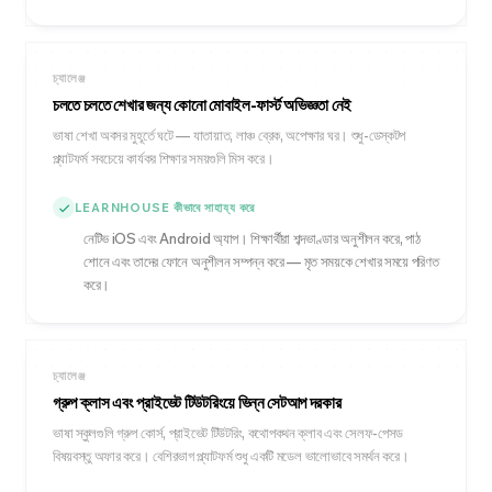
চ্যালেঞ্জ
চলতে চলতে শেখার জন্য কোনো মোবাইল-ফার্স্ট অভিজ্ঞতা নেই
ভাষা শেখা অবসর মুহূর্তে ঘটে — যাতায়াত, লাঞ্চ ব্রেক, অপেক্ষার ঘর। শুধু-ডেস্কটপ
প্ল্যাটফর্ম সবচেয়ে কার্যকর শিক্ষার সময়গুলি মিস করে।
LEARNHOUSE কীভাবে সাহায্য করে
নেটিভ iOS এবং Android অ্যাপ। শিক্ষার্থীরা শব্দভাণ্ডার অনুশীলন করে, পাঠ
শোনে এবং তাদের ফোনে অনুশীলন সম্পন্ন করে — মৃত সময়কে শেখার সময়ে পরিণত
করে।
চ্যালেঞ্জ
গ্রুপ ক্লাস এবং প্রাইভেট টিউটরিংয়ে ভিন্ন সেটআপ দরকার
ভাষা স্কুলগুলি গ্রুপ কোর্স, প্রাইভেট টিউটরিং, কথোপকথন ক্লাব এবং সেলফ-পেসড
বিষয়বস্তু অফার করে। বেশিরভাগ প্ল্যাটফর্ম শুধু একটি মডেল ভালোভাবে সমর্থন করে।