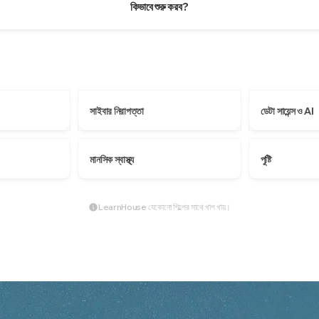
কিভাবে শুরু করব?
সাইবার নিরাপত্তা
ডেটা সায়েন্স ও AI
মানসিক স্বাস্থ্য
পুষ্টি
LearnHouse যেকোনো শিল্পের সাথে খাপ খায়।