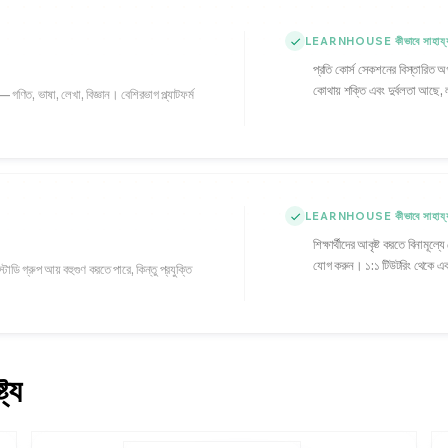
LEARNHOUSE কীভাবে সাহায্য
প্রতি কোর্স সেকশনের বিস্তারিত অগ্র
কোথায় শক্তি এবং দুর্বলতা আছে, ল
র — গণিত, ভাষা, লেখা, বিজ্ঞান। বেশিরভাগ প্ল্যাটফর্ম
LEARNHOUSE কীভাবে সাহায্য
শিক্ষার্থীদের আকৃষ্ট করতে বিনামূল্
যোগ করুন। ১:১ টিউটরিং থেকে একট
াডি গ্রুপ আয় বহুগুণ করতে পারে, কিন্তু প্রযুক্তি
ট্য