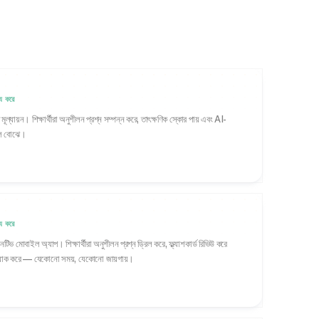
 করে
ল্যায়ন। শিক্ষার্থীরা অনুশীলন প্রশ্ন সম্পন্ন করে, তাৎক্ষণিক স্কোর পায় এবং AI-
ভুল বোঝে।
 করে
োবাইল অ্যাপ। শিক্ষার্থীরা অনুশীলন প্রশ্ন ড্রিল করে, ফ্ল্যাশকার্ড রিভিউ করে
র্যাক করে — যেকোনো সময়, যেকোনো জায়গায়।