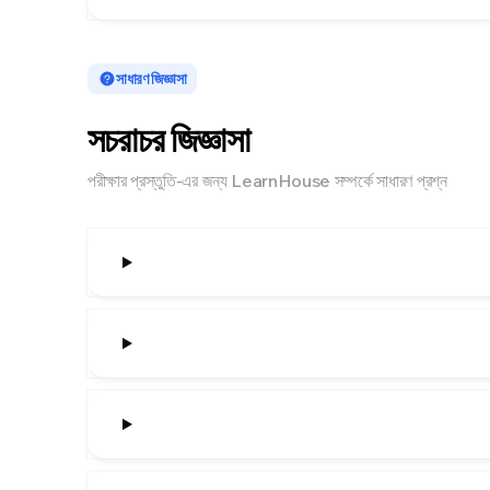
সাধারণ জিজ্ঞাসা
সচরাচর জিজ্ঞাসা
পরীক্ষার প্রস্তুতি-এর জন্য LearnHouse সম্পর্কে সাধারণ প্রশ্ন