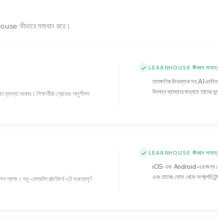
rnHouse কীভাবে সমাধান করে।
LEARNHOUSE কীভাবে সাহায্য
তাৎক্ষণিক ফিডব্যাক সহ AI-চালিত মূ
উৎপন্ন ব্যাখ্যার মাধ্যমে তাদের 
্যাখ্যা দরকার। শিক্ষার্থীরা গ্রেডেড অনুশীলন
LEARNHOUSE কীভাবে সাহায্য
iOS এবং Android-এর জন্য নেটিভ ম
এবং তাদের ফোন থেকে অগ্রগতি ট্
ীলন প্রশ্ন। শুধু-ডেস্কটপ প্ল্যাটফর্ম এই গুরুত্বপূর্ণ