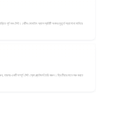
 বাড়িতে পূর্ণ মক টেস্ট। নেটিভ মোবাইল অ্যাপ প্রতিটি অবসর মুহূর্তে পড়াশোনা মানিয়ে
ন, তারপর একটি সম্পূর্ণ টেস্ট প্রেপ প্ল্যাটফর্ম তৈরি করুন। ফ্রি টিয়ার মানে শুরু করতে