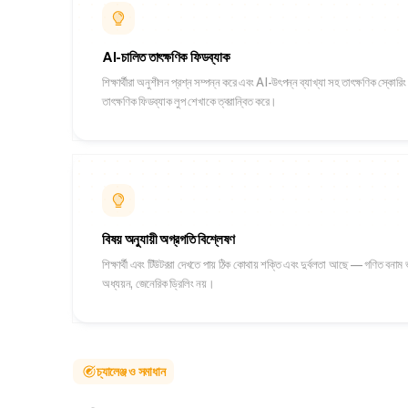
AI-চালিত তাৎক্ষণিক ফিডব্যাক
শিক্ষার্থীরা অনুশীলন প্রশ্ন সম্পন্ন করে এবং AI-উৎপন্ন ব্যাখ্যা সহ তাৎক্ষণিক স্কোর
তাৎক্ষণিক ফিডব্যাক লুপ শেখাকে ত্বরান্বিত করে।
বিষয় অনুযায়ী অগ্রগতি বিশ্লেষণ
শিক্ষার্থী এবং টিউটররা দেখতে পায় ঠিক কোথায় শক্তি এবং দুর্বলতা আছে — গণিত বনাম ভ
অধ্যয়ন, জেনেরিক ড্রিলিং নয়।
চ্যালেঞ্জ ও সমাধান