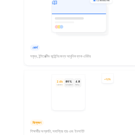
12 modules
কোর্স
সমৃদ্ধ, ইন্টারেক্টিভ কন্টেন্টের জন্য আধুনিক ব্লক এডিটর
+12%
2.4k
89%
4.8
Learners
Completion
Rating
বিশ্লেষণ
শিক্ষার্থীর অগ্রগতি, সমাপ্তির হার এবং ইনসাইট