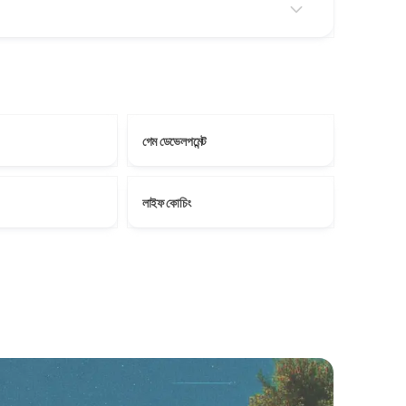
গেম ডেভেলপমেন্ট
লাইফ কোচিং