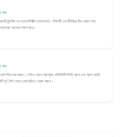
 করে
গতি ট্র্যাকিং সহ অ্যানালিটিক্স ড্যাশবোর্ড। শিক্ষার্থী এবং টিউটররা ঠিক দেখতে পায়
ক্ষ্যবদ্ধ অধ্যয়ন সক্ষম করে।
 করে
যে কোর্স দিয়ে শুরু করুন। পেইড প্রেপ প্রোগ্রাম, কমিউনিটি স্টাডি গ্রুপ এবং গ্রুপ কোচিং
ি পূর্ণ টেস্ট প্রেপ একাডেমিতে স্কেল করুন।