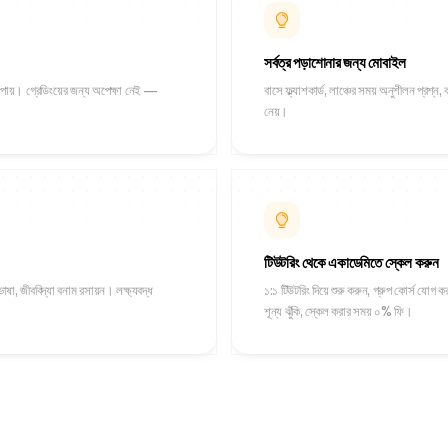
সর্বত্র পড়াশোনার জন্য মোবাইল
িং পায়। গ্রেডিংয়ের জন্য অপেক্ষা নেই —
বাসে ফ্ল্যাশকার্ড, লাঞ্চের সময় অনুশীলন প্রশ্ন,
নেয়।
টিউটরিং থেকে একাডেমিতে স্কেল করুন
াষা, জীববিদ্যা বনাম রসায়ন। লক্ষ্যবদ্ধ
১:১ টিউটরিং দিয়ে শুরু করুন, গ্রুপ কোর্স যোগ করু
শূন্য ঝুঁকি, স্কেল করার সময় ০% ফি।