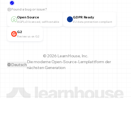
Found a bug or issue?
Open Source
GDPR Ready
AGPLv3 licensed, self-hostable
EU data protection compliant
G2
Review us on G2
© 2026 LearnHouse, Inc.
Die moderne Open-Source-Lernplattform der
Deutsch
nächsten Generation