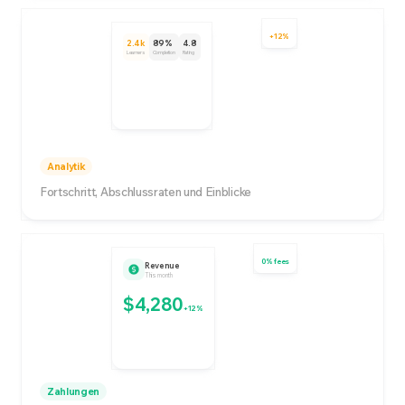
+12%
2.4k
89%
4.8
Learners
Completion
Rating
Analytik
Fortschritt, Abschlussraten und Einblicke
0% fees
Revenue
This month
$4,280
+12%
Zahlungen