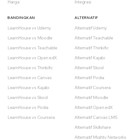
Harga
Integrasi
BANDINGKAN
ALTERNATIF
LearnHouse vs Udemy
Alternatif Udemy
LearnHouse vs Moodle
Alternatif Teachable
LearnHouse vs Teachable
Alternatif Thinkific
LearnHouse vs Open edX
Alternatif Kajabi
LearnHouse vs Thinkific
Alternatif Skool
LearnHouse vs Canvas
Alternatif Podia
LearnHouse vs Kajabi
Alternatif Coursera
LearnHouse vs Skool
Alternatif Moodle
LearnHouse vs Podia
Alternatif Open edX
LearnHouse vs Coursera
Alternatif Canvas LMS
Alternatif Skillshare
Alternatif Mighty Networks