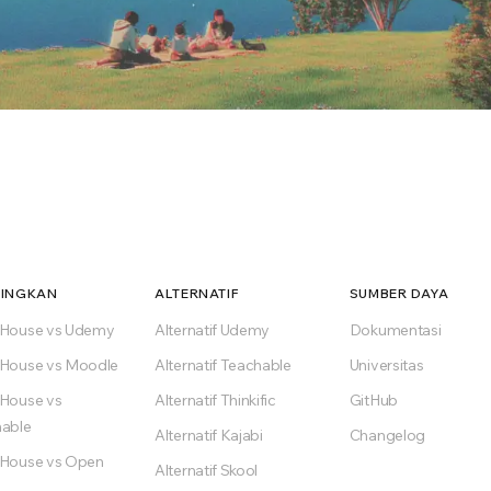
ndustri Anda?
ri apa pun. Mulai gratis.
INGKAN
ALTERNATIF
SUMBER DAYA
nHouse vs Udemy
Alternatif Udemy
Dokumentasi
is
House vs Moodle
Alternatif Teachable
Universitas
paket Free
House vs
Alternatif Thinkific
GitHub
able
Alternatif Kajabi
Changelog
House vs Open
Alternatif Skool