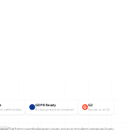
e
GDPR Ready
G2
d, self-hostable
EU data protection compliant
Review us on G2
esia
Platform pembelajaran open source modern generasi baru