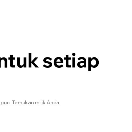
Enterprise
Developer
Harga
NEW
ntuk setiap
pun. Temukan milik Anda.