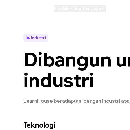
Produk
Sumber Daya
AI
Personal
Industri
Dibangun u
industri
LearnHouse beradaptasi dengan industri apa 
Teknologi