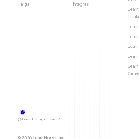
Harga
Integrasi
Learn
Thinki
Learn
Learn
Learn
Learn
Learn
Cours
Found a bug or issue?
© 2026 LearnHouse, Inc.