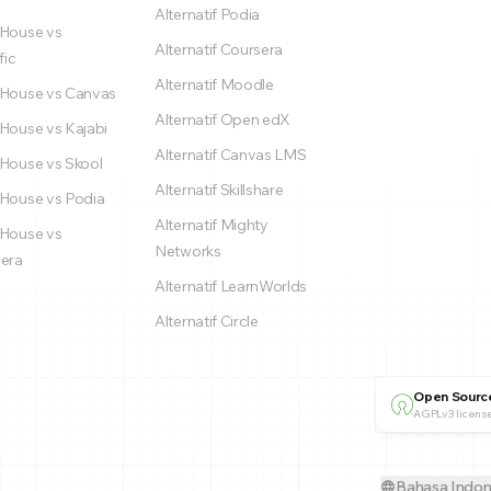
Alternatif Podia
House vs
Alternatif Coursera
fic
Alternatif Moodle
House vs Canvas
Alternatif Open edX
House vs Kajabi
Alternatif Canvas LMS
House vs Skool
Alternatif Skillshare
House vs Podia
Alternatif Mighty
House vs
Networks
era
Alternatif LearnWorlds
Alternatif Circle
Open Sourc
AGPLv3 license
Bahasa Indon