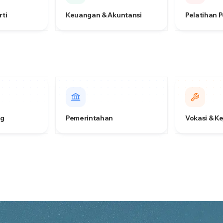
rti
Keuangan & Akuntansi
Pelatihan 
ng
Pemerintahan
Vokasi & K