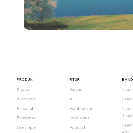
Tidak melihat i
LearnHouse bekerja untuk indust
PRODUK
FITUR
BAND
Kreator
Kursus
Lear
Mulai grat
Akademia
AI
Learn
Gratis selamanya di 
Personal
Pembayaran
Learn
Teach
Enterprise
Komunitas
Learn
Developer
Podcast
edX