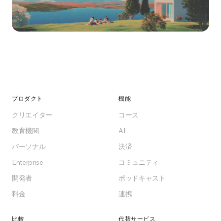
Ready to switch?
Start for free, self-host, or pick a plan. No lock-
in, no surprises.
プロダクト
機能
クリエイター
コース
Get Started for Free
教育機関
AI
パーソナル
決済
Free forever on Free plan
Enterprise
コミュニティ
開発者
ポッドキャスト
料金
連携
比較
代替サービス