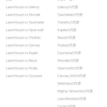
LearnHouse vs Udemy
Udemyの代替
LearnHouse vs Moodle
Teachableの代替
LearnHouse vs Teachable
Thinkificの代替
LearnHouse vs Open edX
Kajabiの代替
LearnHouse vs Thinkific
Skoolの代替
LearnHouse vs Canvas
Podiaの代替
LearnHouse vs Kajabi
Courseraの代替
LearnHouse vs Skool
Moodleの代替
LearnHouse vs Podia
Open edXの代替
LearnHouse vs Coursera
Canvas LMSの代替
Skillshareの代替
Mighty Networksの代替
LearnWorldsの代替
Circleの代替