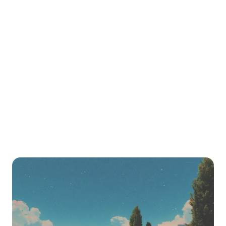
environments
Migrate from
Chamilo
to LearnHouse
Step-by-step guide to export your content and
import it into LearnHouse.