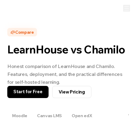
Compare
LearnHouse vs
Chamilo
Honest comparison of LearnHouse and
Chamilo
.
Features, deployment, and the practical differences
for self-hosted learning.
Start for Free
View Pricing
Moodle
Canvas LMS
Open edX
Chamilo
Wor