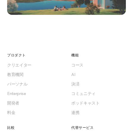
Ready to switch?
Start for free, self-host, or pick a plan. No lock-
in, no surprises.
プロダクト
機能
クリエイター
コース
Get Started for Free
教育機関
AI
パーソナル
決済
Free forever on Free plan
Enterprise
コミュニティ
開発者
ポッドキャスト
料金
連携
比較
代替サービス