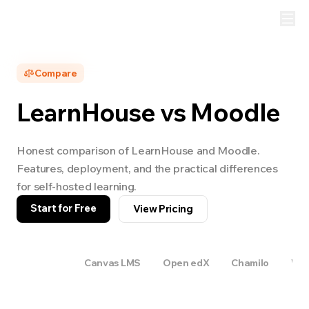
Compare
LearnHouse vs
Moodle
Honest comparison of LearnHouse and
Moodle
.
Features, deployment, and the practical differences
for self-hosted learning.
Start for Free
View Pricing
Moodle
Canvas LMS
Open edX
Chamilo
Wor