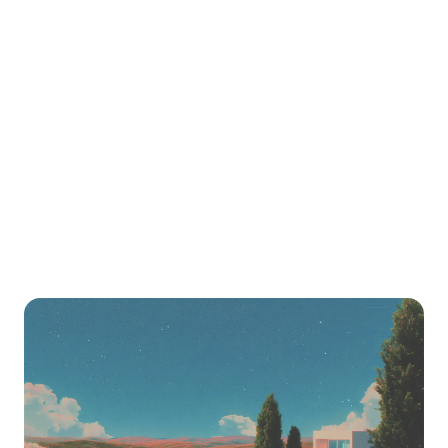
Huge global adoption — 300M+ users worldwide
Migrate from
Moodle
to LearnHouse
Step-by-step guide to export your content and
import it into LearnHouse.