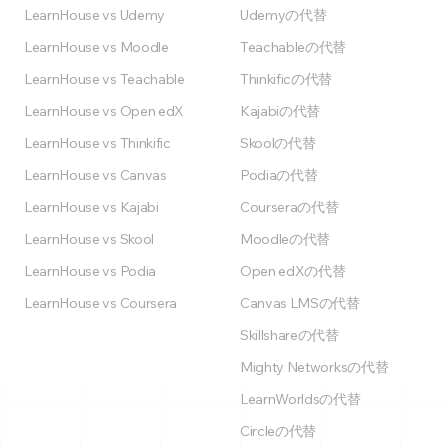
LearnHouse vs Udemy
Udemyの代替
LearnHouse vs Moodle
Teachableの代替
LearnHouse vs Teachable
Thinkificの代替
LearnHouse vs Open edX
Kajabiの代替
LearnHouse vs Thinkific
Skoolの代替
LearnHouse vs Canvas
Podiaの代替
LearnHouse vs Kajabi
Courseraの代替
LearnHouse vs Skool
Moodleの代替
LearnHouse vs Podia
Open edXの代替
LearnHouse vs Coursera
Canvas LMSの代替
Skillshareの代替
Mighty Networksの代替
LearnWorldsの代替
Circleの代替