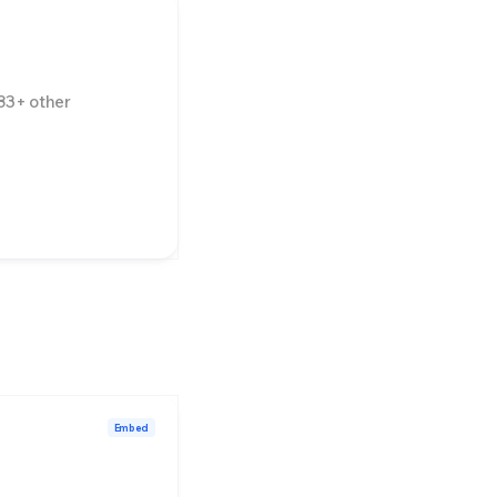
83
+ other
Embed