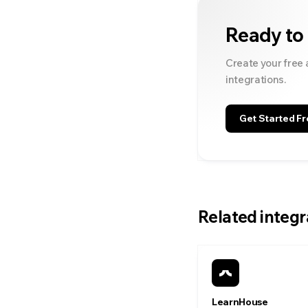
Ready to
Create your free 
integrations.
Get Started Fr
Related integr
LearnHouse