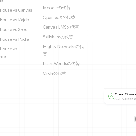
fic
Moodleの代替
House vs Canvas
Open edXの代替
House vs Kajabi
Canvas LMSの代替
House vs Skool
Skillshareの代替
House vs Podia
Mighty Networksの代
House vs
替
era
LearnWorldsの代替
Circleの代替
Open Sourc
AGPLv3 license