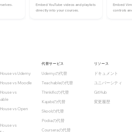
rselves.
Embed YouTube videos and playlists
Embed Vime
directly into your courses.
controls an
代替サービス
リソース
nHouse vs Udemy
Udemyの代替
ドキュメント
House vs Moodle
Teachableの代替
ユニバーシティ
House vs
Thinkificの代替
GitHub
able
Kajabiの代替
変更履歴
House vs Open
Skoolの代替
Podiaの代替
House vs
Courseraの代替