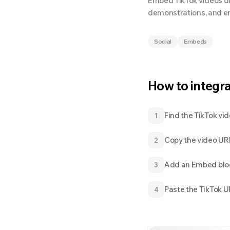
Embed TikTok videos dir
demonstrations, and e
Social
Embeds
How to integr
Find the TikTok v
1
Copy the video UR
2
Add an Embed blo
3
Paste the TikTok 
4