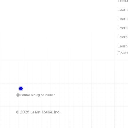
Thinki
Learn
Learn
Learn
Learn
Learn
Cours
Found a bug or issue?
© 2026 LearnHouse, Inc.