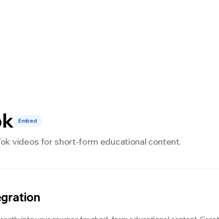
nterprise
開発者
料金
NEW
ok
Embed
k videos for short-form educational content.
egration