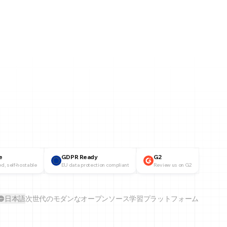
e
GDPR Ready
G2
d, self-hostable
EU data protection compliant
Review us on G2
日本語
次世代のモダンなオープンソース学習プラットフォーム