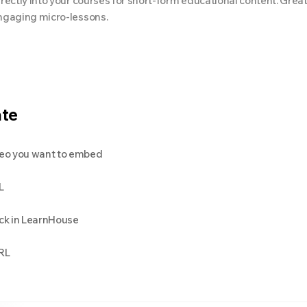
ectly into your courses for short-form educational content. Great 
ngaging micro-lessons.
ate
ideo you want to embed
L
ck in LearnHouse
URL