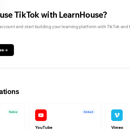
 use
TikTok
with LearnHouse?
account and start building your learning platform with
TikTok
and
ee
ations
Native
Embed
YouTube
Vimeo