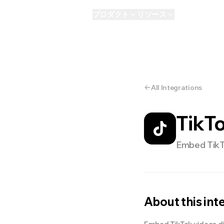
プロダクト
リソース
AI
パーソナル
E
All Integrations
TikT
Embed TikTo
About this int