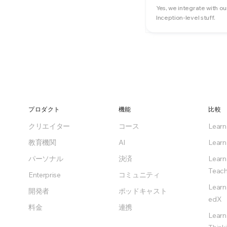
Yes, we integrate with ou
Inception-level stuff.
プロダクト
機能
比較
クリエイター
コース
Lear
教育機関
AI
Learn
パーソナル
決済
Learn
Teach
Enterprise
コミュニティ
Learn
開発者
ポッドキャスト
edX
料金
連携
Learn