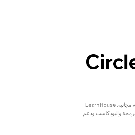
Enterprise
المطورون
الأسعار
NEW
Circle تبدأ من $89/شهر مع رسوم 1-2% وبدون خطة مجانية. LearnHouse
م على Standard+ وبيئات البرمجة والبودكاست ودعم