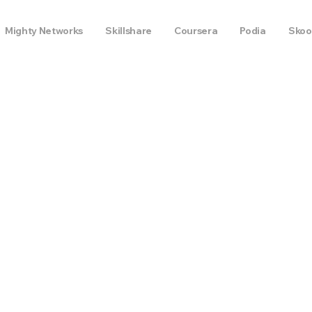
Mighty Networks
Skillshare
Coursera
Podia
Skoo
قيود Circle
لا خطة مجانية — تبدأ من $89/شهر (Professional) مع تجربة 14 يوماً
رسوم معاملات 1-2% حسب الخطة
لا دعم متعدد اللغات
لا بيئات برمجة أو توزيع بودكا
العلامة البيضاء فقط عبر Circle Plus (تسعير مؤسسي مخصص)