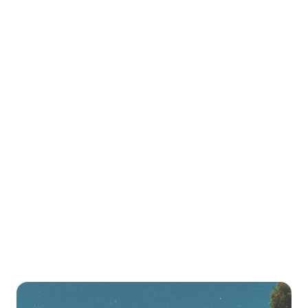
هل يدعم LearnHouse المجتمعات؟
هل يمكنني تطبيق العلامة البيضاء على LearnHouse؟
هل LearnHouse أفضل للمبتدئين من Teachable؟
هل يمكنني الانتقال من Teachable إلى
LearnHouse؟