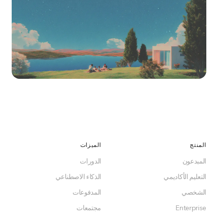
قم بالتحول اليوم
ابدأ مجاناً، استضف ذاتياً، أو اختر خطة. بدون التزام، بدون
مفاجآت.
المنتج
الميزات
المبدعون
الدورات
ابدأ مجاناً
التعليم الأكاديمي
الذكاء الاصطناعي
الشخصي
المدفوعات
مجاني للأبد على خطة Free
Enterprise
مجتمعات