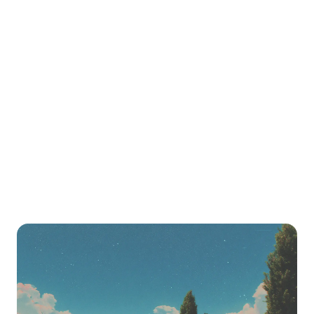
هل محرر دورات LearnHouse أفضل من Skool؟
هل يمكنني توزيع البودكاست مع LearnHouse؟
كيف أنتقل من Skool إلى LearnHouse؟