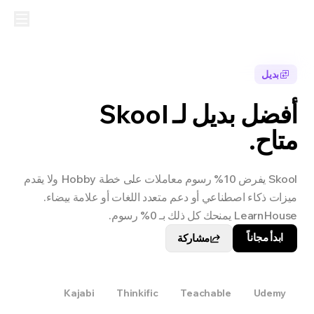
بديل
أفضل بديل لـ Skool
متاح.
Skool يفرض 10% رسوم معاملات على خطة Hobby ولا يقدم
ميزات ذكاء اصطناعي أو دعم متعدد اللغات أو علامة بيضاء.
LearnHouse يمنحك كل ذلك بـ 0% رسوم.
ابدأ مجاناً
مشاركة
Skool
Kajabi
Thinkific
Teachable
Udemy