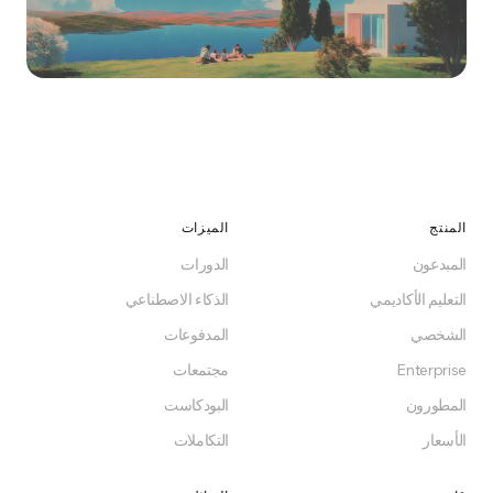
قم بالتحول اليوم
ابدأ مجاناً، استضف ذاتياً، أو اختر خطة. بدون التزام، بدون
مفاجآت.
المنتج
الميزات
المبدعون
الدورات
ابدأ مجاناً
التعليم الأكاديمي
الذكاء الاصطناعي
الشخصي
المدفوعات
مجاني للأبد على خطة Free
Enterprise
مجتمعات
المطورون
البودكاست
الأسعار
التكاملات