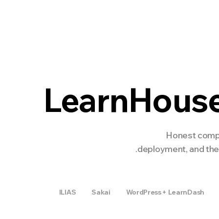
Enterprise
المطورون
الأسعار
NEW
LearnHous
Honest comp
deployment, and the 
ILIAS
Sakai
WordPress + LearnDash