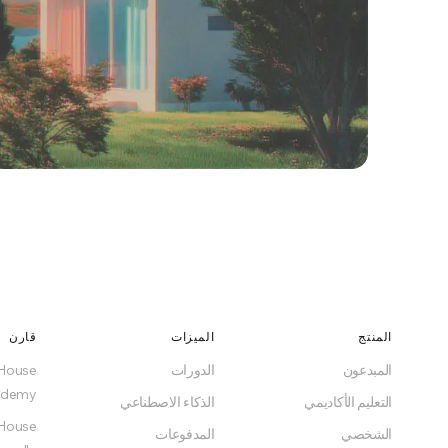
dy to switch?
host, or pick a plan. No lock-in, no surprises.
المنتج
الميزات
قارن
المبدعون
الدورات
Get Started for Free
Udemy
التعليم الأكاديمي
الذكاء الاصطناعي
Free forever on Free plan
الشخصي
المدفوعات