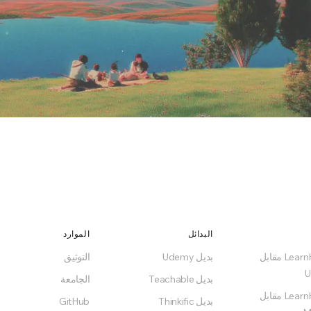
Rea
Start for free, self-
البدائل
الموارد
LearnHouse مقابل
بديل Udemy
التوثيق
بديل Teachable
الجامعة
LearnHouse مقابل
بديل Thinkific
GitHub