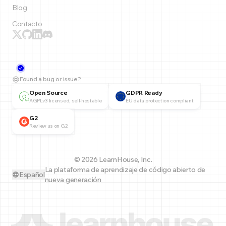
Blog
Contacto
Found a bug or issue?
Open Source
GDPR Ready
AGPLv3 licensed, self-hostable
EU data protection compliant
G2
Review us on G2
© 2026 LearnHouse, Inc.
La plataforma de aprendizaje de código abierto de
Español
nueva generación