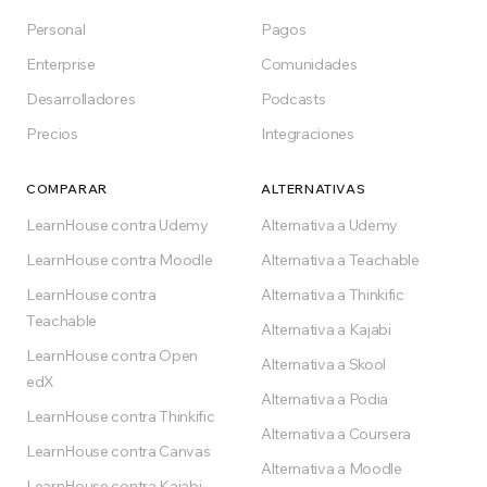
Empezar gratis
Personal
Pagos
Enterprise
Comunidades
Gratis para siempre en el plan Free
Desarrolladores
Podcasts
Precios
Integraciones
COMPARAR
ALTERNATIVAS
LearnHouse contra Udemy
Alternativa a Udemy
LearnHouse contra Moodle
Alternativa a Teachable
LearnHouse contra
Alternativa a Thinkific
Teachable
Alternativa a Kajabi
LearnHouse contra Open
Alternativa a Skool
edX
Alternativa a Podia
LearnHouse contra Thinkific
Alternativa a Coursera
LearnHouse contra Canvas
Alternativa a Moodle
LearnHouse contra Kajabi