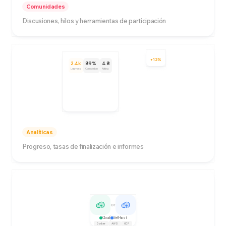
Comunidades
Discusiones, hilos y herramientas de participación
+12%
2.4k
89%
4.8
Learners
Completion
Rating
Analíticas
Progreso, tasas de finalización e informes
or
Cloud
Self-host
Docker
AWS
GCP