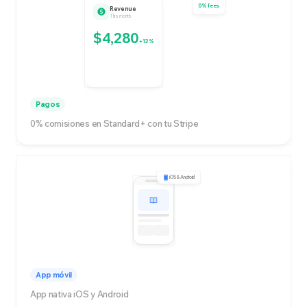
0% fees
Revenue
This month
$4,280
+12%
Pagos
0% comisiones en Standard+ con tu Stripe
iOS & Android
App móvil
App nativa iOS y Android