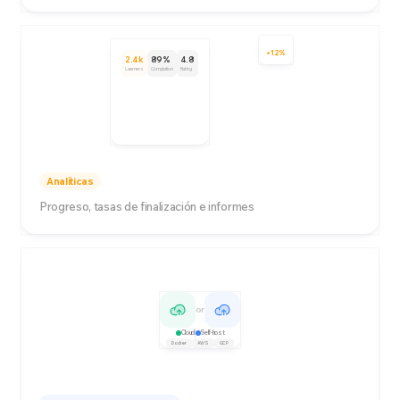
+12%
2.4k
89%
4.8
Learners
Completion
Rating
Analíticas
Progreso, tasas de finalización e informes
or
Cloud
Self-host
Docker
AWS
GCP