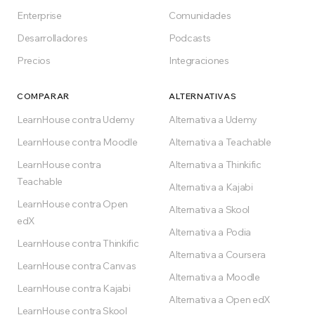
Enterprise
Comunidades
Gratis para siempre en el plan Free
Desarrolladores
Podcasts
Precios
Integraciones
COMPARAR
ALTERNATIVAS
LearnHouse contra Udemy
Alternativa a Udemy
LearnHouse contra Moodle
Alternativa a Teachable
LearnHouse contra
Alternativa a Thinkific
Teachable
Alternativa a Kajabi
LearnHouse contra Open
Alternativa a Skool
edX
Alternativa a Podia
LearnHouse contra Thinkific
Alternativa a Coursera
LearnHouse contra Canvas
Alternativa a Moodle
LearnHouse contra Kajabi
Alternativa a Open edX
LearnHouse contra Skool