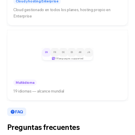
Cloud y hosting Enterprise
Cloud gestionado en todos los planes, hosting propio en
Enterprise
EN
FR
DE
ES
AR
JA
19 languages supported
Multiidioma
19 idiomas — alcance mundial
FAQ
Preguntas frecuentes