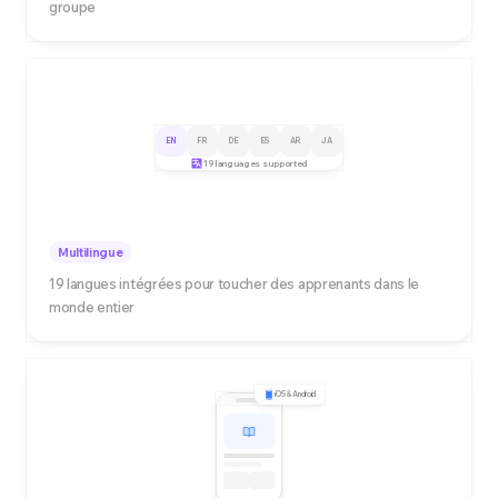
groupe
EN
FR
DE
ES
AR
JA
19 languages supported
Multilingue
19 langues intégrées pour toucher des apprenants dans le
monde entier
iOS & Android