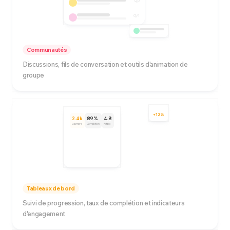
3
8
Communautés
Discussions, fils de conversation et outils d'animation de
groupe
+12%
2.4k
89%
4.8
Learners
Completion
Rating
Tableaux de bord
Suivi de progression, taux de complétion et indicateurs
d'engagement