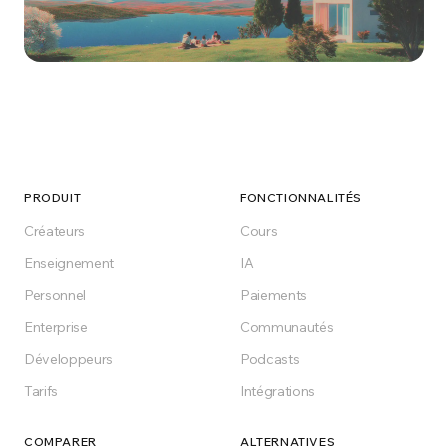
Lancez-vous dès
aujourd'hui
Gratuit pour démarrer, cloud ou hébergement
PRODUIT
FONCTIONNALITÉS
Enterprise. Créez la plateforme de formation
Créateurs
Cours
que votre secteur mérite.
Enseignement
IA
Personnel
Paiements
Démarrer gratuitement
Enterprise
Communautés
Développeurs
Podcasts
Gratuit à vie sur le plan Free
Tarifs
Intégrations
COMPARER
ALTERNATIVES