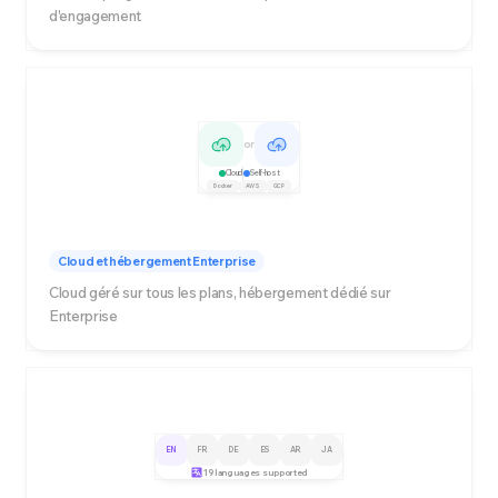
d'engagement
or
Cloud
Self-host
Docker
AWS
GCP
Cloud et hébergement Enterprise
Cloud géré sur tous les plans, hébergement dédié sur
Enterprise
EN
FR
DE
ES
AR
JA
19 languages supported