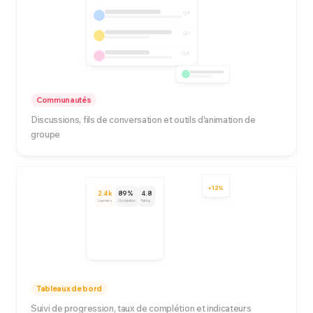
5
3
8
Communautés
Discussions, fils de conversation et outils d'animation de
groupe
+12%
2.4k
89%
4.8
Learners
Completion
Rating
Tableaux de bord
Suivi de progression, taux de complétion et indicateurs