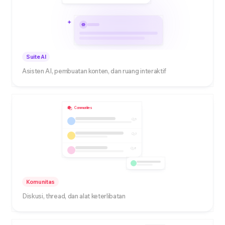
Suite AI
Asisten AI, pembuatan konten, dan ruang interaktif
Communities
5
3
8
Komunitas
Diskusi, thread, dan alat keterlibatan