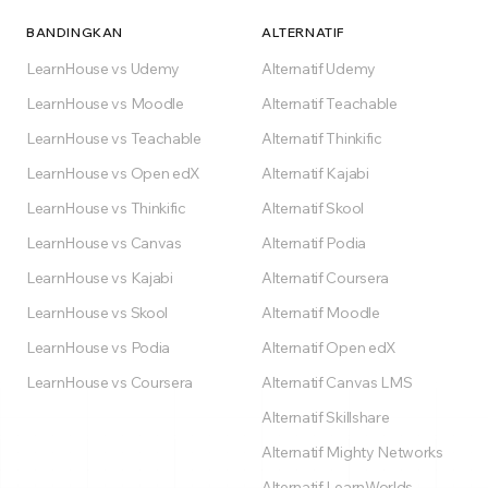
BANDINGKAN
ALTERNATIF
LearnHouse vs Udemy
Alternatif Udemy
LearnHouse vs Moodle
Alternatif Teachable
LearnHouse vs Teachable
Alternatif Thinkific
LearnHouse vs Open edX
Alternatif Kajabi
LearnHouse vs Thinkific
Alternatif Skool
LearnHouse vs Canvas
Alternatif Podia
LearnHouse vs Kajabi
Alternatif Coursera
LearnHouse vs Skool
Alternatif Moodle
LearnHouse vs Podia
Alternatif Open edX
LearnHouse vs Coursera
Alternatif Canvas LMS
Alternatif Skillshare
Alternatif Mighty Networks
Alternatif LearnWorlds