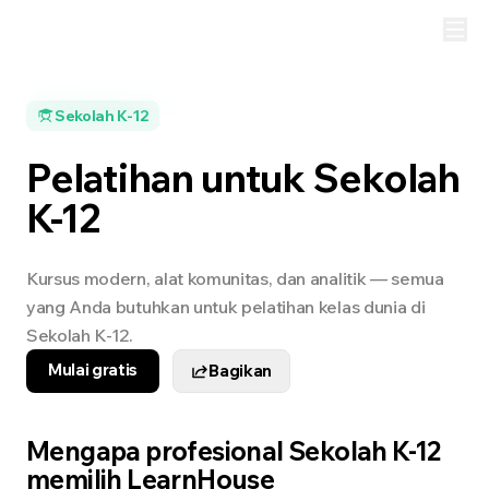
Sekolah K-12
Pelatihan untuk Sekolah
K-12
Kursus modern, alat komunitas, dan analitik — semua
yang Anda butuhkan untuk pelatihan kelas dunia di
Sekolah K-12.
Mulai gratis
Bagikan
Mengapa profesional Sekolah K-12
memilih LearnHouse