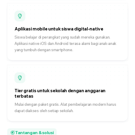
Aplikasi mobile untuk siswa digital-native
Siswa belajar di perangkat yang sudah mereka gunakan.
Aplikasi native iOS dan Android terasa alami bagi anak-anak
yang tumbuh dengan smartphone.
Tier gratis untuk sekolah dengan anggaran
terbatas
Mulai dengan paket gratis. Alat pembelajaran modern harus
dapat diakses oleh setiap sekolah.
Tantangan & solusi