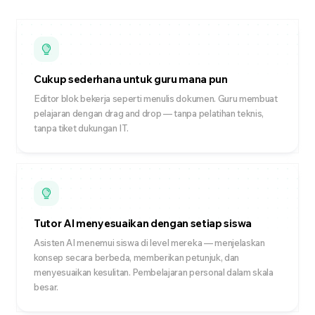
Cukup sederhana untuk guru mana pun
Editor blok bekerja seperti menulis dokumen. Guru membuat
pelajaran dengan drag and drop — tanpa pelatihan teknis,
tanpa tiket dukungan IT.
Tutor AI menyesuaikan dengan setiap siswa
Asisten AI menemui siswa di level mereka — menjelaskan
konsep secara berbeda, memberikan petunjuk, dan
menyesuaikan kesulitan. Pembelajaran personal dalam skala
besar.