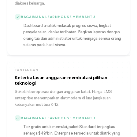
diakses keluarga.
BAGAIMANA LEARNHOUSE MEMBANTU
Dashboard analitik melacak progres siswa, tingkat
penyelesaian, dan keterlibatan. Bagikan laporan dengan
orang tua dan administrator untuk menjaga semua orang
selaras pada hasil siswa.
TANTANGAN
Keterbatasan anggaran membatasi pilihan
teknologi
Sekolah beroperasi dengan anggaran ketat. Harga LMS
enterprise menempatkan alat modern di luar jangkauan
kebanyakan institusi K-12.
BAGAIMANA LEARNHOUSE MEMBANTU
Tier gratis untuk memulai, paket Standard terjangkau
seharga $49/bln. Enterprise tersedia untuk distrik yang