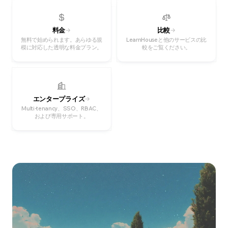
料金
比較
無料で始められます。あらゆる規
LearnHouseと他のサービスの比
模に対応した透明な料金プラン。
較をご覧ください。
エンタープライズ
Multi-tenancy、SSO、RBAC、
および専用サポート。