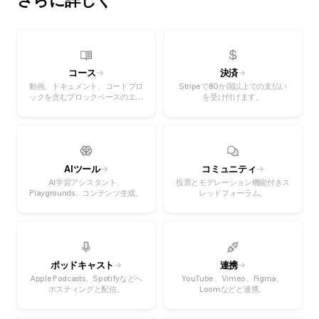
さらに詳しく
コース
決済
動画、ドキュメント、コードブロ
Stripeで80か国以上での支払い
ックを含むブロックベースのエデ
を受け付けます。
ィター。
AIツール
コミュニティ
AI学習アシスタント、
投票とモデレーション機能付きス
Playgrounds、コンテンツ生成。
レッドフォーラム。
ポッドキャスト
連携
Apple Podcasts、Spotifyなどへ
YouTube、Vimeo、Figma、
ホスティングと配信。
Loomなどと連携。