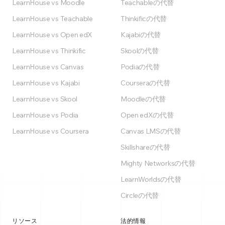
LearnHouse vs Moodle
Teachableの代替
LearnHouse vs Teachable
Thinkificの代替
LearnHouse vs Open edX
Kajabiの代替
LearnHouse vs Thinkific
Skoolの代替
LearnHouse vs Canvas
Podiaの代替
LearnHouse vs Kajabi
Courseraの代替
LearnHouse vs Skool
Moodleの代替
LearnHouse vs Podia
Open edXの代替
LearnHouse vs Coursera
Canvas LMSの代替
Skillshareの代替
Mighty Networksの代替
LearnWorldsの代替
Circleの代替
リソース
法的情報