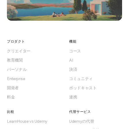
今日から教え始めましょ
プロダクト
機能
う
クリエイター
コース
数分でアカデミーを開設。クレジットカードは不
教育機関
AI
要です。
パーソナル
決済
Enterprise
コミュニティ
無料ではじめる
開発者
ポッドキャスト
料金
連携
Freeプランはずっと無料
比較
代替サービス
LearnHouse vs Udemy
Udemyの代替