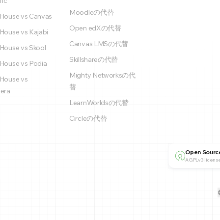
fic
Moodleの代替
House vs Canvas
Open edXの代替
House vs Kajabi
Canvas LMSの代替
House vs Skool
Skillshareの代替
House vs Podia
Mighty Networksの代
House vs
替
era
LearnWorldsの代替
Circleの代替
Open Sourc
AGPLv3 license