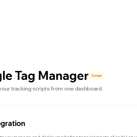
nterprise
開発者
料金
NEW
le Tag Manager
Script
your tracking scripts from one dashboard.
egration