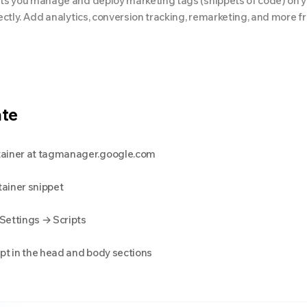
s you manage and deploy marketing tags (snippets of code) on y
ctly. Add analytics, conversion tracking, remarketing, and more fr
ate
tainer at tagmanager.google.com
ainer snippet
Settings → Scripts
pt in the head and body sections