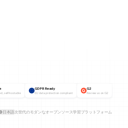
e
GDPR Ready
G2
d, self-hostable
EU data protection compliant
Review us on G2
日本語
次世代のモダンなオープンソース学習プラットフォーム