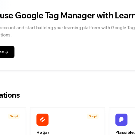
 use
Google Tag Manager
with Lear
account and start building your learning platform with
Google Ta
tions.
ee
ations
Script
Script
Hotjar
Plausible