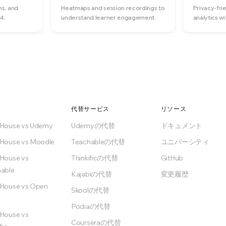
ns, and
Heatmaps and session recordings to
Privacy-frie
4.
understand learner engagement.
analytics w
代替サービス
リソース
nHouse vs Udemy
Udemyの代替
ドキュメント
House vs Moodle
Teachableの代替
ユニバーシティ
House vs
Thinkificの代替
GitHub
able
Kajabiの代替
変更履歴
House vs Open
Skoolの代替
Podiaの代替
House vs
Courseraの代替