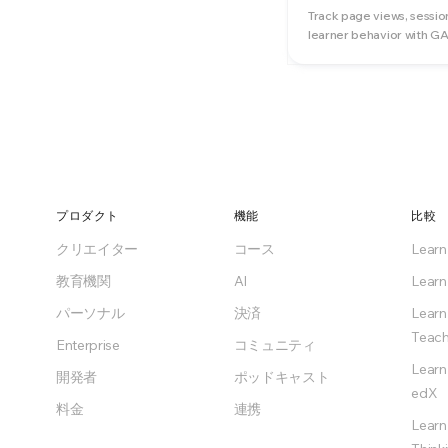
Track page views, sessio
learner behavior with GA
プロダクト
機能
比較
クリエイター
コース
Lear
教育機関
AI
Learn
パーソナル
決済
Learn
Teach
Enterprise
コミュニティ
Learn
開発者
ポッドキャスト
edX
料金
連携
Learn