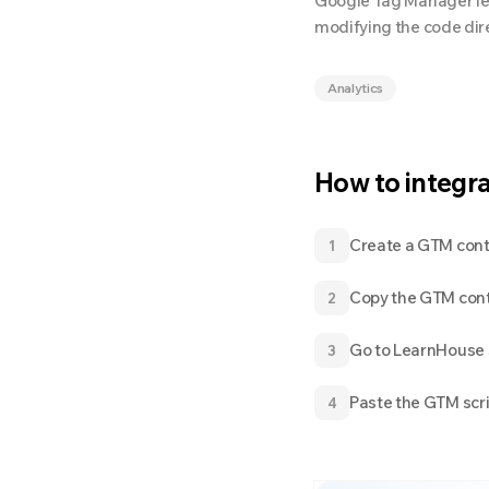
Google Tag Manager let
modifying the code dire
Analytics
How to integr
Create a GTM con
1
Copy the GTM cont
2
Go to LearnHouse 
3
Paste the GTM scri
4