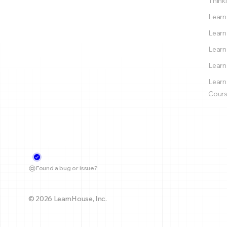
Thinki
Learn
Learn
Learn
Learn
Learn
Cours
Found a bug or issue?
© 2026 LearnHouse, Inc.