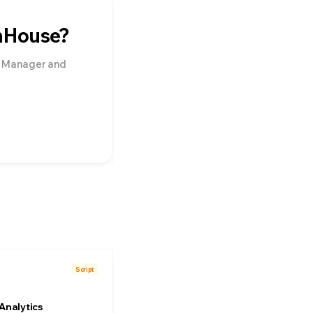
nHouse?
g Manager
and
Script
 Analytics