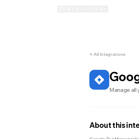
プロダクト
リソース
AI
パーソナル
E
All Integrations
Goog
Manage all 
About this int