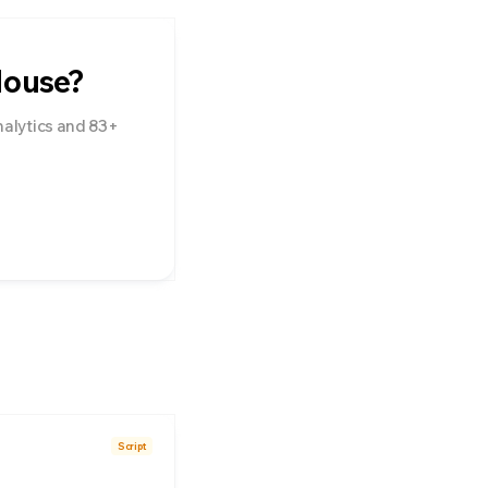
House?
nalytics
and
83
+
Script