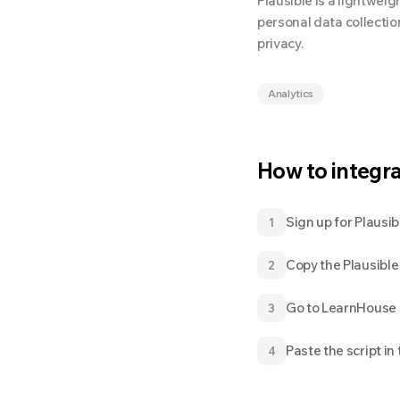
Plausible is a lightweig
personal data collectio
privacy.
Analytics
How to integr
Sign up for Plausi
1
Copy the Plausible 
2
Go to LearnHouse 
3
Paste the script in
4