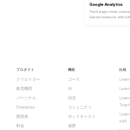
Google Analytics
Track page views, sessio
learner behavior with GA
プロダクト
機能
比較
クリエイター
コース
Lear
教育機関
AI
Learn
パーソナル
決済
Learn
Teach
Enterprise
コミュニティ
Learn
開発者
ポッドキャスト
edX
料金
連携