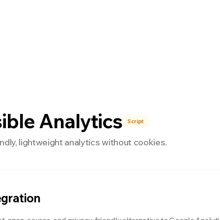
nterprise
開発者
料金
NEW
ible Analytics
Script
ndly, lightweight analytics without cookies.
egration