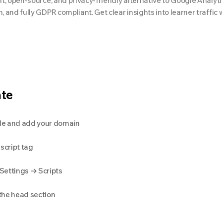
ht, open-source, and privacy-friendly alternative to Google Analyti
n, and fully GDPR compliant. Get clear insights into learner traff
ate
ble and add your domain
script tag
Settings → Scripts
 the head section