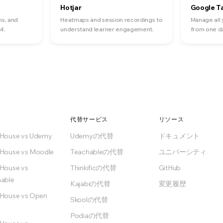
Hotjar
Google T
ns, and
Heatmaps and session recordings to
Manage all 
4.
understand learner engagement.
from one d
代替サービス
リソース
nHouse vs Udemy
Udemyの代替
ドキュメント
House vs Moodle
Teachableの代替
ユニバーシティ
House vs
Thinkificの代替
GitHub
able
Kajabiの代替
変更履歴
House vs Open
Skoolの代替
Podiaの代替