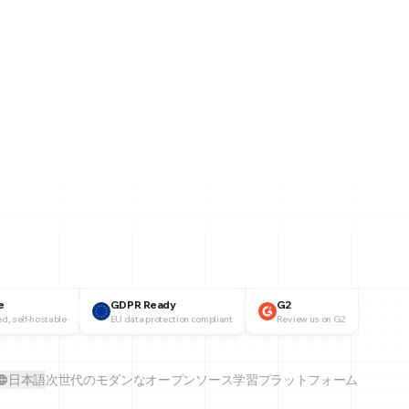
e
GDPR Ready
G2
d, self-hostable
EU data protection compliant
Review us on G2
日本語
次世代のモダンなオープンソース学習プラットフォーム