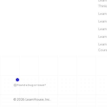
Learn
Thinki
Learn
Learn
Learn
Learn
Learn
Cours
Found a bug or issue?
© 2026 LearnHouse, Inc.