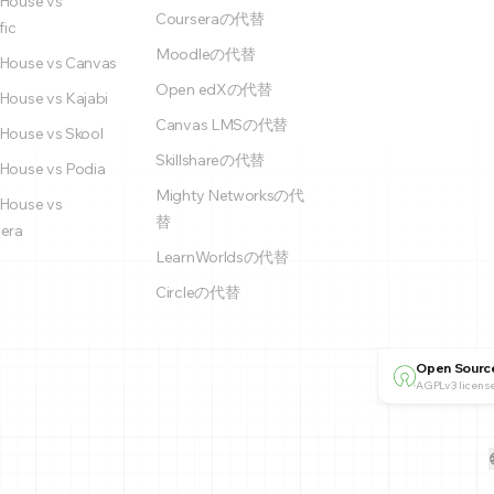
House vs
Courseraの代替
fic
Moodleの代替
House vs Canvas
Open edXの代替
House vs Kajabi
Canvas LMSの代替
House vs Skool
Skillshareの代替
House vs Podia
Mighty Networksの代
House vs
替
era
LearnWorldsの代替
Circleの代替
Open Sourc
AGPLv3 license