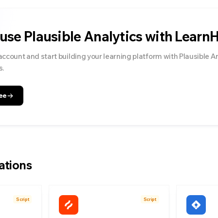
 use
Plausible Analytics
with Learn
account and start building your learning platform with
Plausible A
s.
ee
ations
Script
Script