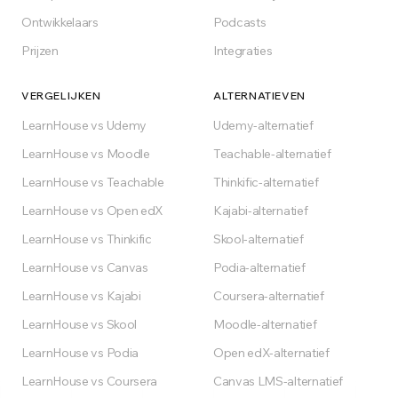
Ontwikkelaars
Podcasts
Voor altijd gratis op het Free-plan
Prijzen
Integraties
VERGELIJKEN
ALTERNATIEVEN
LearnHouse vs Udemy
Udemy-alternatief
LearnHouse vs Moodle
Teachable-alternatief
LearnHouse vs Teachable
Thinkific-alternatief
LearnHouse vs Open edX
Kajabi-alternatief
LearnHouse vs Thinkific
Skool-alternatief
LearnHouse vs Canvas
Podia-alternatief
LearnHouse vs Kajabi
Coursera-alternatief
LearnHouse vs Skool
Moodle-alternatief
LearnHouse vs Podia
Open edX-alternatief
LearnHouse vs Coursera
Canvas LMS-alternatief