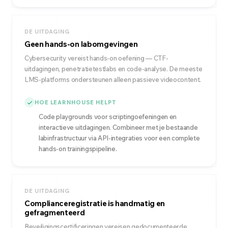
DE UITDAGING
Geen hands-on labomgevingen
Cybersecurity vereist hands-on oefening — CTF-
uitdagingen, penetratietestlabs en code-analyse. De meeste
LMS-platforms ondersteunen alleen passieve videocontent.
HOE LEARNHOUSE HELPT
Code playgrounds voor scriptingoefeningen en
interactieve uitdagingen. Combineer met je bestaande
labinfrastructuur via API-integraties voor een complete
hands-on trainingspipeline.
DE UITDAGING
Complianceregistratie is handmatig en
gefragmenteerd
Beveiligingscertificeringen vereisen gedocumenteerde