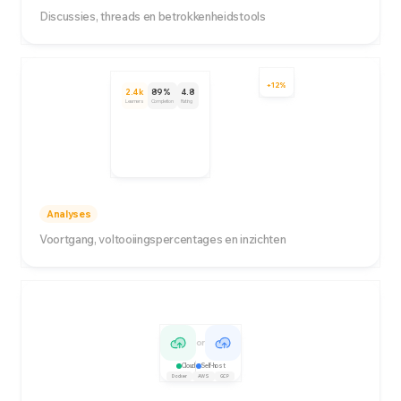
Discussies, threads en betrokkenheidstools
+12%
2.4k
89%
4.8
Learners
Completion
Rating
Analyses
Voortgang, voltooiingspercentages en inzichten
or
Cloud
Self-host
Docker
AWS
GCP