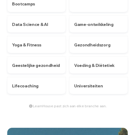
Bootcamps
Data Science & AI
Game-ontwikkeling
Yoga & Fitness
Gezondheidszorg
Geestelijke gezondheid
Voeding & Diëtetiek
Lifecoaching
Universiteiten
LearnHouse past zich aan elke branche aan.