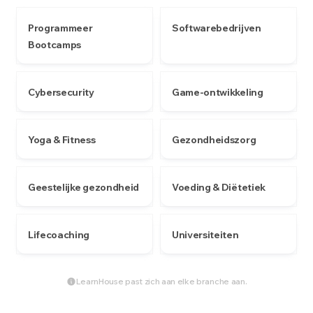
Programmeer
Softwarebedrijven
Bootcamps
Cybersecurity
Game-ontwikkeling
Yoga & Fitness
Gezondheidszorg
Geestelijke gezondheid
Voeding & Diëtetiek
Lifecoaching
Universiteiten
LearnHouse past zich aan elke branche aan.