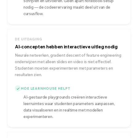
schrijven en uitvoeren. Geen apart notebook-setup
nodig — de codeerervaring maakt deel uit van de
cursusflow.
DE UITDAGING
AI-concepten hebben interactieve uitleg nodig
Neurale netwerken, gradient descent of feature engineering
onderwijzen met alleen slides en video is niet effectief.
Studenten moeten experimenteren met parameters en
resultaten zien.
HOE LEARNHOUSE HELPT
AI-gestuurde playgrounds creëren interactieve
leerruimtes waar studenten parameters aanpassen,
data visualiseren en in realtime met modellen
experimenteren.