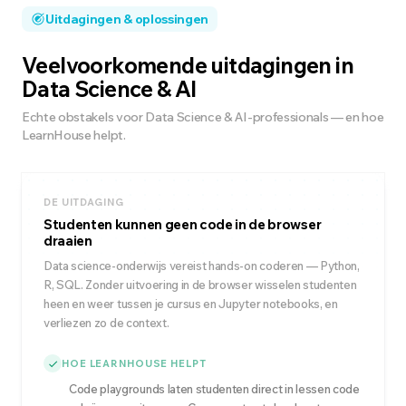
Uitdagingen & oplossingen
Veelvoorkomende uitdagingen in
Data Science & AI
Echte obstakels voor Data Science & AI-professionals — en hoe
LearnHouse helpt.
DE UITDAGING
Studenten kunnen geen code in de browser
draaien
Data science-onderwijs vereist hands-on coderen — Python,
R, SQL. Zonder uitvoering in de browser wisselen studenten
heen en weer tussen je cursus en Jupyter notebooks, en
verliezen zo de context.
HOE LEARNHOUSE HELPT
Code playgrounds laten studenten direct in lessen code