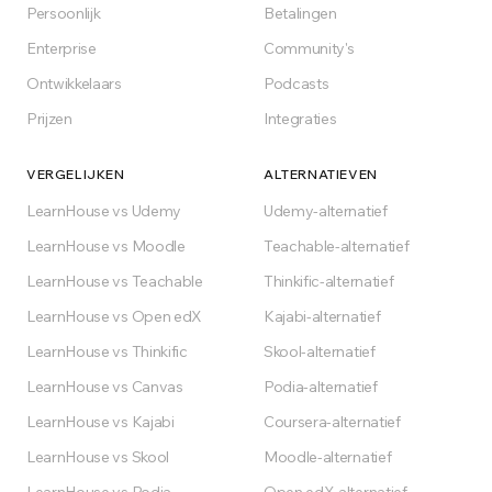
Persoonlijk
Betalingen
Gratis beginnen
Enterprise
Community's
Ontwikkelaars
Podcasts
Voor altijd gratis op het Free-plan
Prijzen
Integraties
VERGELIJKEN
ALTERNATIEVEN
LearnHouse vs Udemy
Udemy-alternatief
LearnHouse vs Moodle
Teachable-alternatief
LearnHouse vs Teachable
Thinkific-alternatief
LearnHouse vs Open edX
Kajabi-alternatief
LearnHouse vs Thinkific
Skool-alternatief
LearnHouse vs Canvas
Podia-alternatief
LearnHouse vs Kajabi
Coursera-alternatief
LearnHouse vs Skool
Moodle-alternatief