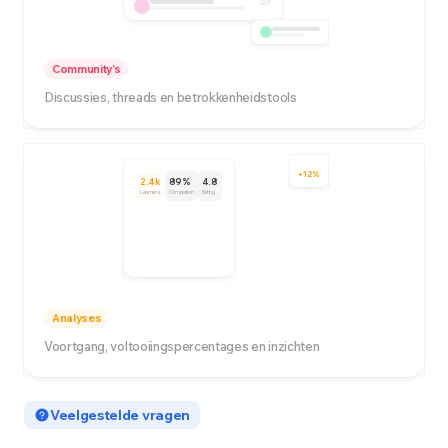
8
Community's
Discussies, threads en betrokkenheidstools
+12%
2.4k
89%
4.8
Learners
Completion
Rating
Analyses
Voortgang, voltooiingspercentages en inzichten
Veelgestelde vragen