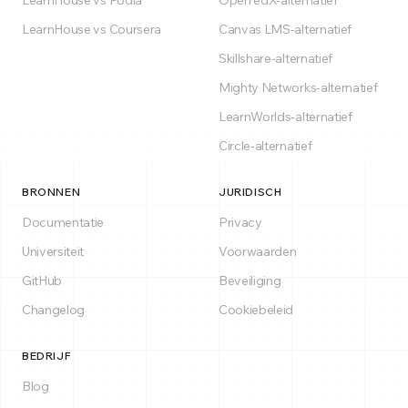
LearnHouse vs Podia
Open edX-alternatief
LearnHouse vs Coursera
Canvas LMS-alternatief
Skillshare-alternatief
Mighty Networks-alternatief
LearnWorlds-alternatief
Circle-alternatief
BRONNEN
JURIDISCH
Documentatie
Privacy
Universiteit
Voorwaarden
GitHub
Beveiliging
Changelog
Cookiebeleid
BEDRIJF
Blog