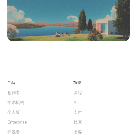
今天就开始构建
免费开始，支持云端或Enterprise自托管。打造您
所在行业应有的培训平台。
产品
功能
创作者
课程
免费开始
学术机构
AI
个人版
支付
Free计划永久免费
Enterprise
社区
开发者
播客