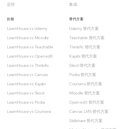
定价
集成
比较
替代方案
LearnHouse vs Udemy
Udemy 替代方案
LearnHouse vs Moodle
Teachable 替代方案
LearnHouse vs Teachable
Thinkific 替代方案
LearnHouse vs Open edX
Kajabi 替代方案
LearnHouse vs Thinkific
Skool 替代方案
LearnHouse vs Canvas
Podia 替代方案
LearnHouse vs Kajabi
Coursera 替代方案
LearnHouse vs Skool
Moodle 替代方案
LearnHouse vs Podia
Open edX 替代方案
LearnHouse vs Coursera
Canvas LMS 替代方案
Skillshare 替代方案