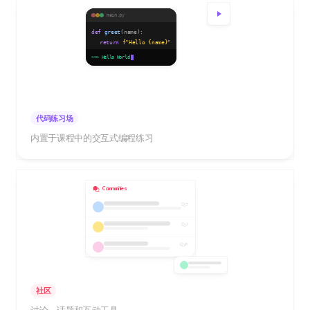
main.py
def
greet
(name):
return
f"Hello
{name}
"
print
(greet(
"World"
))
>>> Hello World
代码练习场
内置于课程中的交互式编程练习
Communities
5
3
8
社区