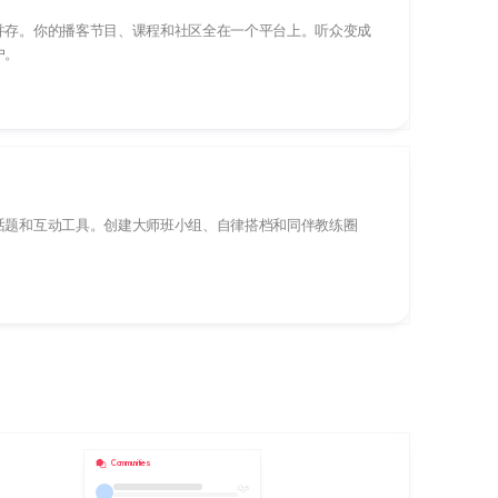
并存。你的播客节目、课程和社区全在一个平台上。听众变成
户。
话题和互动工具。创建大师班小组、自律搭档和同伴教练圈
。
Communities
5