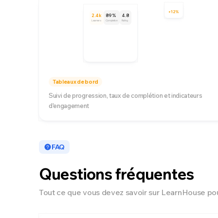
+12%
2.4k
89%
4.8
Learners
Completion
Rating
Tableaux de bord
Suivi de progression, taux de complétion et indicateurs
d'engagement
FAQ
Questions fréquentes
Tout ce que vous devez savoir sur LearnHouse pou