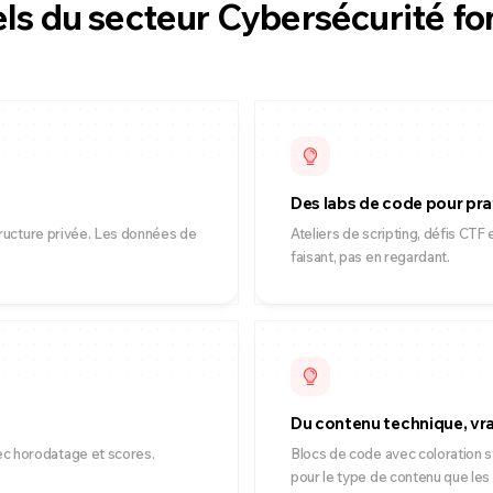
ls du secteur Cybersécurité fo
Des labs de code pour pra
tructure privée. Les données de
Ateliers de scripting, défis CTF
faisant, pas en regardant.
Du contenu technique, vr
c horodatage et scores.
Blocs de code avec coloration s
pour le type de contenu que les