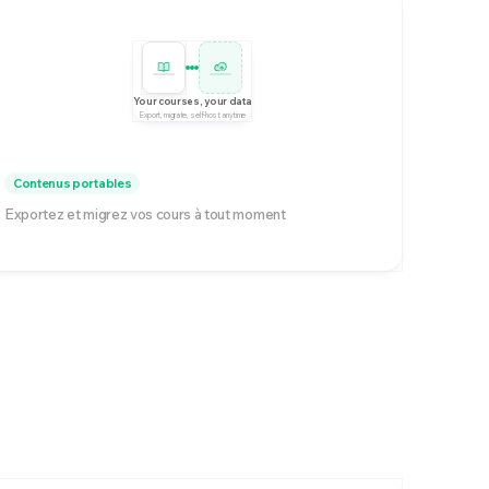
Your courses, your data
Export, migrate, self-host anytime
Contenus portables
Exportez et migrez vos cours à tout moment