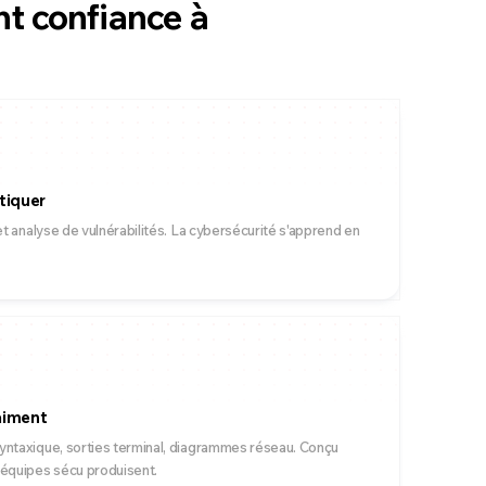
nt confiance à
tiquer
 et analyse de vulnérabilités. La cybersécurité s'apprend en
aiment
yntaxique, sorties terminal, diagrammes réseau. Conçu
 équipes sécu produisent.