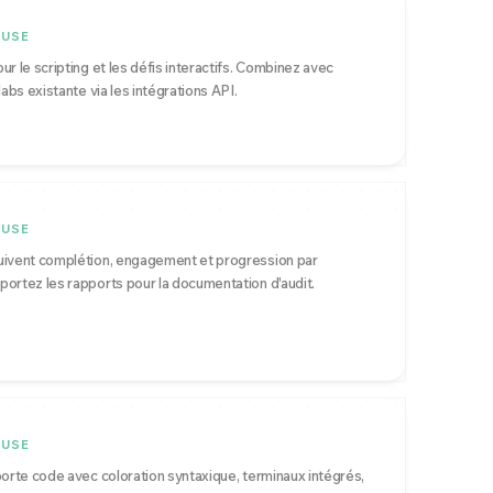
OUSE
r le scripting et les défis interactifs. Combinez avec
labs existante via les intégrations API.
OUSE
uivent complétion, engagement et progression par
ortez les rapports pour la documentation d'audit.
OUSE
porte code avec coloration syntaxique, terminaux intégrés,