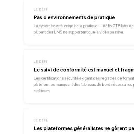
LE DÉFI
Pas d'environnements de pratique
La cybersécurité exige de la pratique — défis CTF, labs de
plupart des LMS ne supportent que la vidéo passive.
LE DÉFI
Le suivi de conformité est manuel et frag
Les certifications sécurité exigent des registres de form
plateformes manquent des tableaux de bord nécessaires p
auditeurs.
LE DÉFI
Les plateformes généralistes ne gèrent p