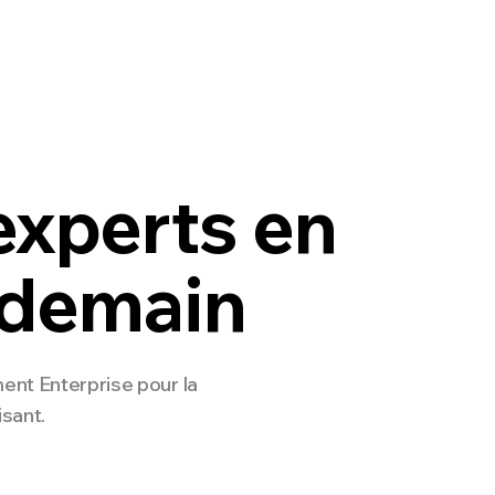
nterprise
Développeurs
Tarifs
NEW
experts en
 demain
ent Enterprise pour la
isant.