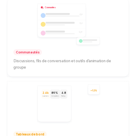
Communities
5
3
8
Communautés
Discussions, fils de conversation et outils d'animation de
groupe
+12%
2.4k
89%
4.8
Learners
Completion
Rating
Tableaux de bord