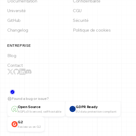
Documentation
Confidentialité
Université
CGU
GitHub
Sécurité
Changelog
Politique de cookies
ENTREPRISE
Blog
Contact
Found a bug or issue?
Open Source
GDPR Ready
AGPLv3 licensed, self-hostable
EU data protection compliant
G2
Review us on G2