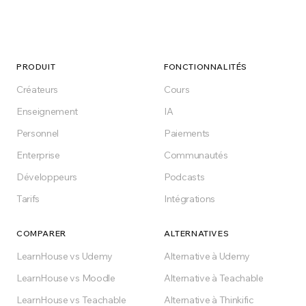
Lancez-vous dès
aujourd'hui
Gratuit pour démarrer, cloud ou hébergement
PRODUIT
FONCTIONNALITÉS
Enterprise. Créez la plateforme de formation
Créateurs
Cours
que votre secteur mérite.
Enseignement
IA
Personnel
Paiements
Démarrer gratuitement
Enterprise
Communautés
Développeurs
Podcasts
Gratuit à vie sur le plan Free
Tarifs
Intégrations
COMPARER
ALTERNATIVES
LearnHouse vs Udemy
Alternative à Udemy
LearnHouse vs Moodle
Alternative à Teachable
LearnHouse vs Teachable
Alternative à Thinkific