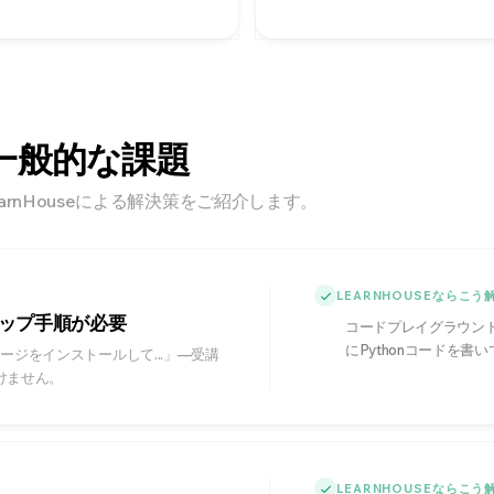
一般的な課題
rnHouseによる解決策をご紹介します。
LEARNHOUSEならこ
ップ手順が必要
コードプレイグラウン
にPythonコードを書
ージをインストールして...」—受講
けません。
LEARNHOUSEならこ