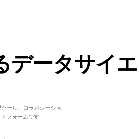
nterprise
開発者
料金
NEW
るデータサイエ
習ツール、コラボレーショ
ットフォームです。