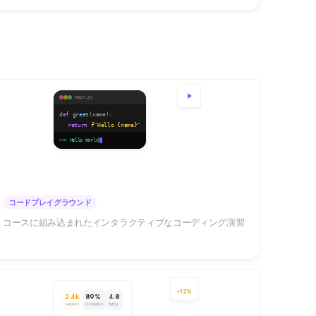
main.py
def
greet
(name):
return
f"Hello
{name}
"
print
(greet(
"World"
))
>>> Hello World
コードプレイグラウンド
コースに組み込まれたインタラクティブなコーディング演習
+12%
2.4k
89%
4.8
Learners
Completion
Rating