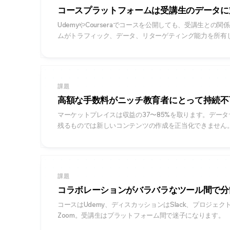
コースプラットフォームは受講生のデータに
UdemyやCourseraでコースを公開しても、受講生と
ムがトラフィック、データ、リターゲティング能力を所有
課題
高額な手数料がニッチ教育者にとって持続不
マーケットプレイスは収益の37〜85%を取ります。デー
残るものでは新しいコンテンツの作成を正当化できません
課題
コラボレーションがバラバラなツール間で分
コースはUdemy、ディスカッションはSlack、プロジェクト
Zoom。受講生はプラットフォーム間で迷子になります。