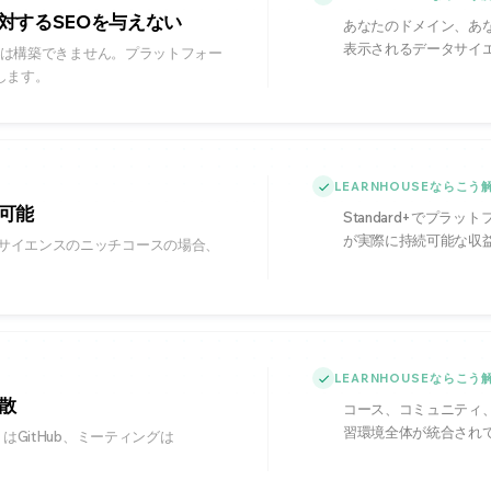
対するSEOを与えない
あなたのドメイン、あな
表示されるデータサイ
の関係は構築できません。プラットフォー
します。
LEARNHOUSEならこ
可能
Standard+でプラ
が実際に持続可能な収
タサイエンスのニッチコースの場合、
。
LEARNHOUSEならこ
散
コース、コミュニティ
習環境全体が統合され
はGitHub、ミーティングは