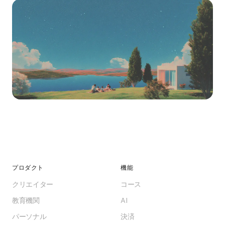
まずは無料で始めてみま
せんか
無料で始められます。クラウドでもEnterpriseセ
プロダクト
機能
ルフホストでも対応可能。あなたの業界にふさわ
クリエイター
コース
しいトレーニングプラットフォームを構築しまし
教育機関
AI
ょう。
パーソナル
決済