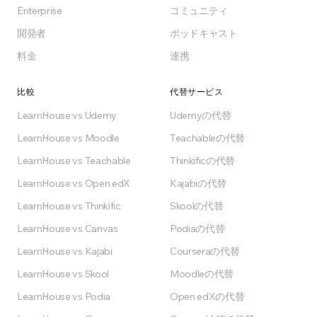
Enterprise
コミュニティ
無料で始める
開発者
ポッドキャスト
Freeプランはずっと無料です
料金
連携
比較
代替サービス
LearnHouse vs Udemy
Udemyの代替
LearnHouse vs Moodle
Teachableの代替
LearnHouse vs Teachable
Thinkificの代替
LearnHouse vs Open edX
Kajabiの代替
LearnHouse vs Thinkific
Skoolの代替
LearnHouse vs Canvas
Podiaの代替
LearnHouse vs Kajabi
Courseraの代替
LearnHouse vs Skool
Moodleの代替
LearnHouse vs Podia
Open edXの代替