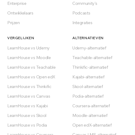
Gratis beginnen
Enterprise
Community's
Ontwikkelaars
Podcasts
Voor altijd gratis op het Free-plan
Prijzen
Integraties
VERGELIJKEN
ALTERNATIEVEN
LearnHouse vs Udemy
Udemy-alternatief
LearnHouse vs Moodle
Teachable-alternatief
LearnHouse vs Teachable
Thinkific-alternatief
LearnHouse vs Open edX
Kajabi-alternatief
LearnHouse vs Thinkific
Skool-alternatief
LearnHouse vs Canvas
Podia-alternatief
LearnHouse vs Kajabi
Coursera-alternatief
LearnHouse vs Skool
Moodle-alternatief
LearnHouse vs Podia
Open edX-alternatief
LearnHouse vs Coursera
Canvas LMS-alternatief