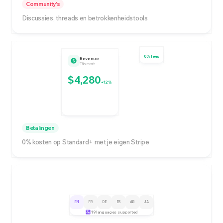
Community's
Discussies, threads en betrokkenheidstools
0% fees
Revenue
This month
$4,280
+12%
Betalingen
0% kosten op Standard+ met je eigen Stripe
EN
FR
DE
ES
AR
JA
19 languages supported