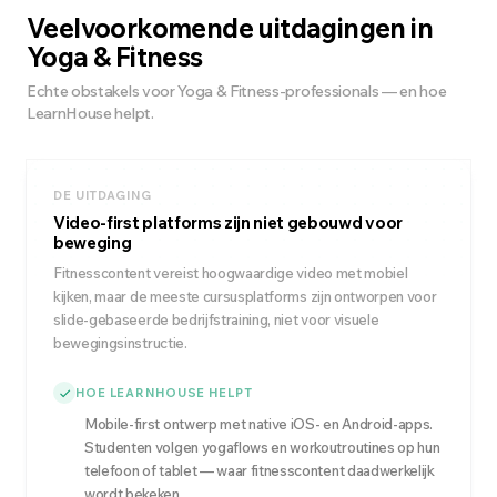
Veelvoorkomende uitdagingen in
Yoga & Fitness
Echte obstakels voor Yoga & Fitness-professionals — en hoe
LearnHouse helpt.
DE UITDAGING
Video-first platforms zijn niet gebouwd voor
beweging
Fitnesscontent vereist hoogwaardige video met mobiel
kijken, maar de meeste cursusplatforms zijn ontworpen voor
slide-gebaseerde bedrijfstraining, niet voor visuele
bewegingsinstructie.
HOE LEARNHOUSE HELPT
Mobile-first ontwerp met native iOS- en Android-apps.
Studenten volgen yogaflows en workoutroutines op hun
telefoon of tablet — waar fitnesscontent daadwerkelijk
wordt bekeken.